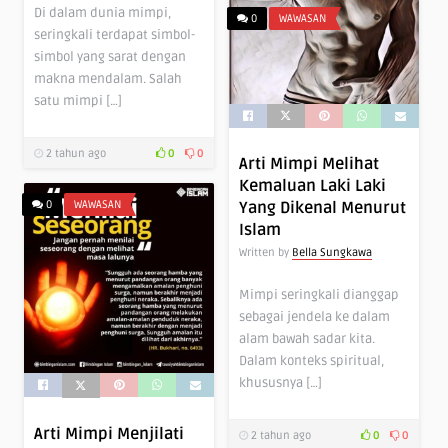
Di dalam dunia mimpi,
0
WAWASAN
seringkali terdapat simbol-
simbol yang sarat dengan
makna mendalam. Salah
satu mimpi […]
2 tahun ago
0
0
Arti Mimpi Melihat
Kemaluan Laki Laki
0
WAWASAN
Yang Dikenal Menurut
Islam
Written by
Bella Sungkawa
Mimpi seringkali dianggap
sebagai jendela ke dalam
alam bawah sadar kita.
Dalam konteks spiritual,
khususnya […]
Arti Mimpi Menjilati
2 tahun ago
0
0