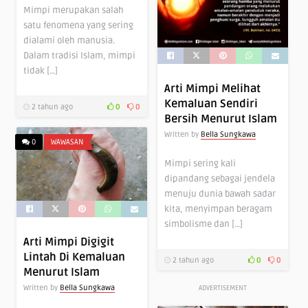
Mimpi merupakan salah
satu fenomena yang sering
dialami oleh manusia.
Dalam tradisi Islam, mimpi
tidak […]
Arti Mimpi Melihat
Kemaluan Sendiri
2 tahun ago
0
0
Bersih Menurut Islam
Written by
Bella Sungkawa
0
WAWASAN
Mimpi sering kali
dipandang sebagai jendela
menuju dunia bawah sadar
kita, menyimpan beragam
simbolisme dan […]
Arti Mimpi Digigit
Lintah Di Kemaluan
2 tahun ago
0
0
Menurut Islam
Written by
Bella Sungkawa
ADVERTISEMENT