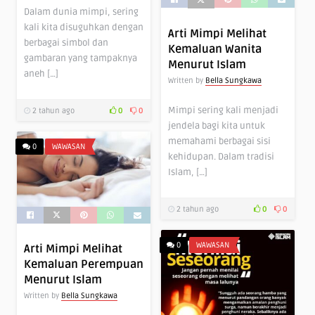
Dalam dunia mimpi, sering
kali kita disuguhkan dengan
Arti Mimpi Melihat
berbagai simbol dan
Kemaluan Wanita
gambaran yang tampaknya
Menurut Islam
aneh […]
Written by
Bella Sungkawa
Mimpi sering kali menjadi
2 tahun ago
0
0
jendela bagi kita untuk
memahami berbagai sisi
0
WAWASAN
kehidupan. Dalam tradisi
Islam, […]
2 tahun ago
0
0
0
WAWASAN
Arti Mimpi Melihat
Kemaluan Perempuan
Menurut Islam
Written by
Bella Sungkawa