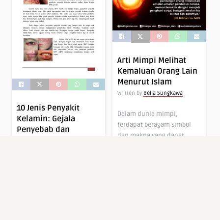
Arti Mimpi Melihat
Kemaluan Orang Lain
Menurut Islam
Written by
Bella Sungkawa
10 Jenis Penyakit
Dalam dunia mimpi,
Kelamin: Gejala
terdapat beragam simbol
Penyebab dan
dan makna yang dapat
Pencegahannya
diinterpretasikan. Salah
Written by
Bella Sungkawa
satu bentuk mimpi […]
Dalam dunia kesehatan,
penyakit kelamin atau
2 tahun ago
0
0
infeksi menular seksual
(IMS) menjadi topik yang
sering kali […]