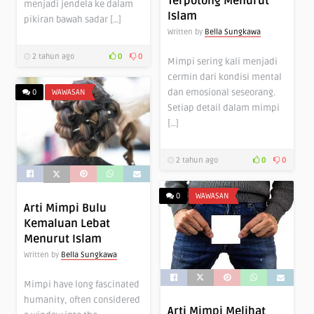
Terpotong Menurut
menjadi jendela ke dalam
Islam
pikiran bawah sadar […]
Written by
Bella Sungkawa
2 tahun ago
0
0
Mimpi sering kali menjadi
cermin dari kondisi mental
dan emosional seseorang.
0
WAWASAN
Setiap detail dalam mimpi
[…]
2 tahun ago
0
0
0
WAWASAN
Arti Mimpi Bulu
Kemaluan Lebat
Menurut Islam
Written by
Bella Sungkawa
Mimpi have long fascinated
humanity, often considered
Arti Mimpi Melihat