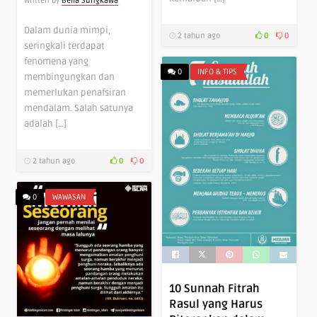
Written by
Bella Sungkawa
Dalam dunia mimpi,
2 tahun ago
0
0
seringkali terdapat
fenomena yang
0
INFO & TIPS
membingungkan dan
memerlukan penafsiran
mendalam. Salah satunya
adalah […]
2 tahun ago
0
0
0
WAWASAN
10 Sunnah Fitrah
Rasul yang Harus