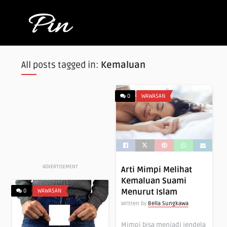
All posts tagged in:
Kemaluan
0
WAWASAN
ADVERTISEMENT
Arti Mimpi Melihat
Kemaluan Suami
Menurut Islam
0
WAWASAN
Written by
Bella Sungkawa
Mimpi bisa menjadi jendela