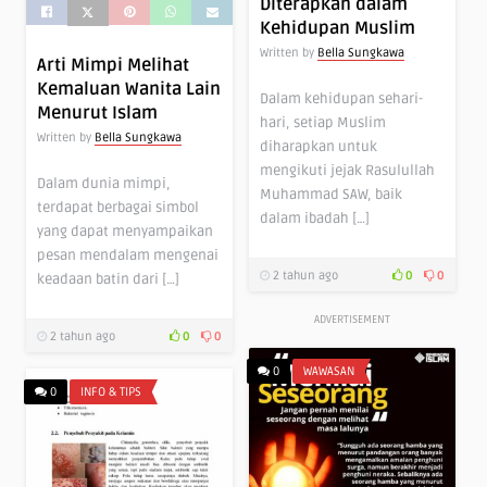
Diterapkan dalam
Kehidupan Muslim
Written by
Bella Sungkawa
Arti Mimpi Melihat
Kemaluan Wanita Lain
Dalam kehidupan sehari-
Menurut Islam
hari, setiap Muslim
Written by
Bella Sungkawa
diharapkan untuk
mengikuti jejak Rasulullah
Dalam dunia mimpi,
Muhammad SAW, baik
terdapat berbagai simbol
dalam ibadah […]
yang dapat menyampaikan
pesan mendalam mengenai
2 tahun ago
0
0
keadaan batin dari […]
ADVERTISEMENT
2 tahun ago
0
0
0
WAWASAN
0
INFO & TIPS