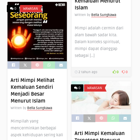
Kemaluan Menurut
Islam
0
WAWASAN
Written by
Bella Sungkawa
Mimpi adalah cermin dari
alam bawah sadar kita.
Dalam konteks spiritual,
mimpi dapat dianggap
sebagai […]
2 tahun ago
0
0
Arti Mimpi Melihat
Kemaluan Sendiri
0
WAWASAN
Menjadi Besar
Menurut Islam
Written by
Bella Sungkawa
Mimpilah yang
mencerminkan berbagai
Arti Mimpi Kemaluan
aspek kehidupan sering kali