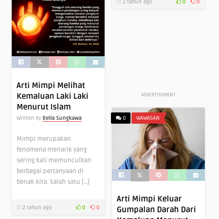
2 tahun ago
0
0
Arti Mimpi Melihat
Kemaluan Laki Laki
ADVERTISEMENT
Menurut Islam
Written by
Bella Sungkawa
0
WAWASAN
Mimpi merupakan
fenomena menarik yang
sering kali memunculkan
berbagai pertanyaan di
benak kita. Salah satu […]
Arti Mimpi Keluar
2 tahun ago
0
0
Gumpalan Darah Dari