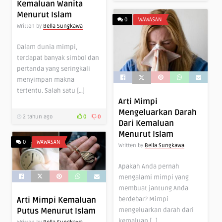
Kemaluan Wanita
Menurut Islam
0
WAWASAN
Written by
Bella Sungkawa
Dalam dunia mimpi,
terdapat banyak simbol dan
pertanda yang seringkali
menyimpan makna
tertentu. Salah satu […]
Arti Mimpi
Mengeluarkan Darah
2 tahun ago
0
0
Dari Kemaluan
Menurut Islam
0
WAWASAN
Written by
Bella Sungkawa
Apakah Anda pernah
mengalami mimpi yang
membuat jantung Anda
berdebar? Mimpi
Arti Mimpi Kemaluan
mengeluarkan darah dari
Putus Menurut Islam
kemaluan […]