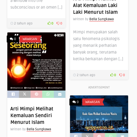
a window into the
Alat Kemaluan Laki
subconscious or an omen […]
Laki Menurut Islam
Written by
Bella Sungkawa
2 tahun ago
0
0
Mimpi merupakan salah
satu fenomena psikologis
0
WAWASAN
yang menarik perhatian
banyak orang, terutama
ketika berkaitan dengan […]
2 tahun ago
0
0
ADVERTISEMENT
0
WAWASAN
Arti Mimpi Melihat
Kemaluan Sendiri
Menurut Islam
Written by
Bella Sungkawa