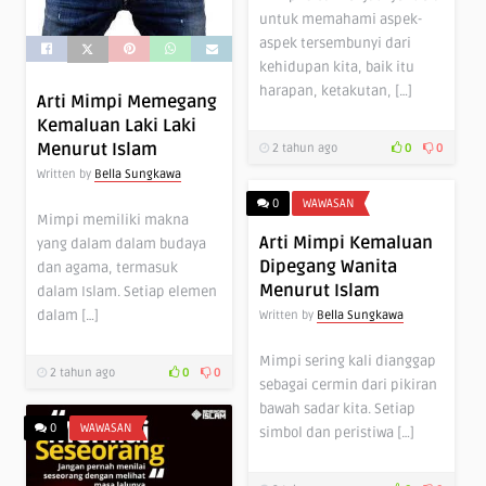
untuk memahami aspek-
aspek tersembunyi dari
kehidupan kita, baik itu
harapan, ketakutan, […]
Arti Mimpi Memegang
Kemaluan Laki Laki
Menurut Islam
2 tahun ago
0
0
Written by
Bella Sungkawa
0
WAWASAN
Mimpi memiliki makna
Arti Mimpi Kemaluan
yang dalam dalam budaya
Dipegang Wanita
dan agama, termasuk
Menurut Islam
dalam Islam. Setiap elemen
dalam […]
Written by
Bella Sungkawa
Mimpi sering kali dianggap
2 tahun ago
0
0
sebagai cermin dari pikiran
bawah sadar kita. Setiap
0
WAWASAN
simbol dan peristiwa […]