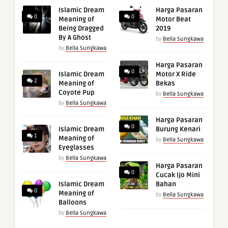
Islamic Dream
Harga Pasaran
0
0
Meaning of
Motor Beat
Being Dragged
2019
By A Ghost
by
Bella Sungkawa
by
Bella Sungkawa
Harga Pasaran
0
Islamic Dream
Motor X Ride
2
Meaning of
Bekas
Coyote Pup
by
Bella Sungkawa
by
Bella Sungkawa
Harga Pasaran
0
Islamic Dream
Burung Kenari
1
Meaning of
by
Bella Sungkawa
Eyeglasses
by
Bella Sungkawa
Harga Pasaran
0
Cucak Ijo Mini
Islamic Dream
Bahan
0
Meaning of
by
Bella Sungkawa
Balloons
by
Bella Sungkawa