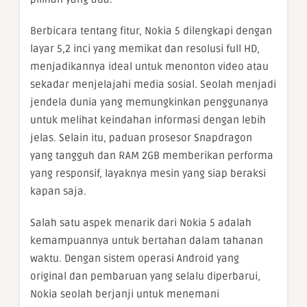
Berbicara tentang fitur, Nokia 5 dilengkapi dengan
layar 5,2 inci yang memikat dan resolusi full HD,
menjadikannya ideal untuk menonton video atau
sekadar menjelajahi media sosial. Seolah menjadi
jendela dunia yang memungkinkan penggunanya
untuk melihat keindahan informasi dengan lebih
jelas. Selain itu, paduan prosesor Snapdragon
yang tangguh dan RAM 2GB memberikan performa
yang responsif, layaknya mesin yang siap beraksi
kapan saja.
Salah satu aspek menarik dari Nokia 5 adalah
kemampuannya untuk bertahan dalam tahanan
waktu. Dengan sistem operasi Android yang
original dan pembaruan yang selalu diperbarui,
Nokia seolah berjanji untuk menemani