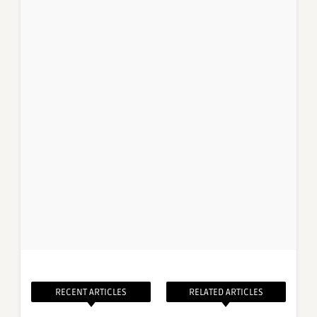
RECENT ARTICLES
RELATED ARTICLES