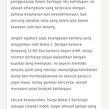
penggunanya dalam berbagai liku kehidupan. Ini
adalah smartphone yang berbicara dengan
bahasa ketahanan dan kesederhanaan, bak
seorang sahabat setia yang selalu ada dalam
keadaan sulit dan senang.
Jangan lupakan juga, keunggulan kamera yang
disuguhkan oleh Nokia 5. Dengan kamera
belakang 13 MP dan kamera depan 8 MP, setiap
momen berharga dapat diabadikan dengan
kualitas yang memukau. Ini seperti memiliki
senjata ajaib yang mampu menangkap keindahan
dunia dan membagikannya ke seluruh penjuru
jagat maya. Setiap gambar bercerita, seolah
merekam jejak langkah kehidupan.
Secara keseluruhan, harga Nokia 5 berfungsi
sebagai catatan indah, bagai sebuah lukisan yang