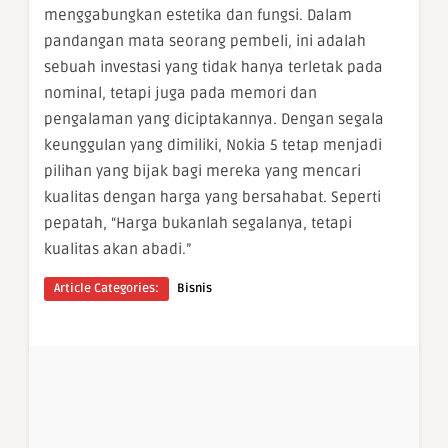
menggabungkan estetika dan fungsi. Dalam
pandangan mata seorang pembeli, ini adalah
sebuah investasi yang tidak hanya terletak pada
nominal, tetapi juga pada memori dan
pengalaman yang diciptakannya. Dengan segala
keunggulan yang dimiliki, Nokia 5 tetap menjadi
pilihan yang bijak bagi mereka yang mencari
kualitas dengan harga yang bersahabat. Seperti
pepatah, “Harga bukanlah segalanya, tetapi
kualitas akan abadi.”
Article Categories:
Bisnis