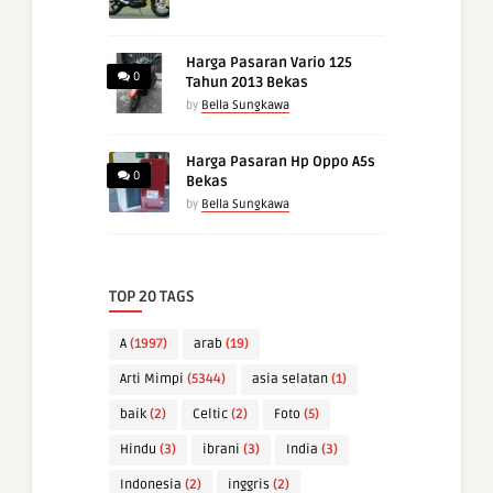
Harga Pasaran Vario 125
0
Tahun 2013 Bekas
by
Bella Sungkawa
Harga Pasaran Hp Oppo A5s
0
Bekas
by
Bella Sungkawa
TOP 20 TAGS
A
(1997)
arab
(19)
Arti Mimpi
(5344)
asia selatan
(1)
baik
(2)
Celtic
(2)
Foto
(5)
Hindu
(3)
ibrani
(3)
India
(3)
Indonesia
(2)
inggris
(2)