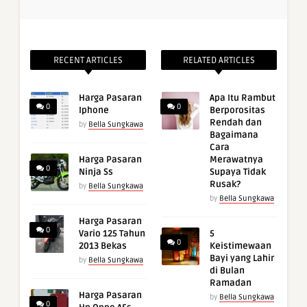
RECENT ARTICLES
RELATED ARTICLES
Harga Pasaran
Apa Itu Rambut
0
0
Iphone
Berporositas
Rendah dan
by
Bella Sungkawa
Bagaimana
Cara
Harga Pasaran
Merawatnya
0
Ninja Ss
Supaya Tidak
Rusak?
by
Bella Sungkawa
by
Bella Sungkawa
Harga Pasaran
0
Vario 125 Tahun
5
0
2013 Bekas
Keistimewaan
Bayi yang Lahir
by
Bella Sungkawa
di Bulan
Ramadan
Harga Pasaran
by
Bella Sungkawa
0