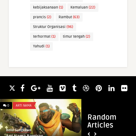
kebijaksanaan
(1)
Kemaluan
(22)
prancis
(2)
Rambut
(63)
Struktur Organisasi
(96)
terhormat
(1)
timur tengah
(2)
Yahudi
(1)
0
ARTI NAMA
0
WAWASAN
Random
Articles
Bella Sungkawa
Bella Sungkawa