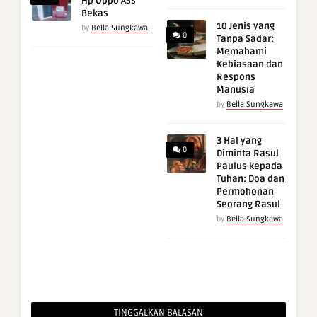
Hp Oppo A5s
Bekas
10 Jenis yang
by
Bella Sungkawa
0
Tanpa Sadar:
Memahami
Kebiasaan dan
Respons
Manusia
by
Bella Sungkawa
3 Hal yang
0
Diminta Rasul
Paulus kepada
Tuhan: Doa dan
Permohonan
Seorang Rasul
by
Bella Sungkawa
TINGGALKAN BALASAN