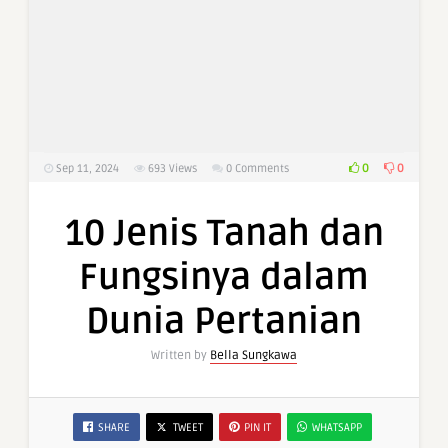
0
0
Sep 11, 2024
693
Views
0 Comments
10 Jenis Tanah dan
Fungsinya dalam
Dunia Pertanian
Written by
Bella Sungkawa
SHARE
TWEET
PIN IT
WHATSAPP