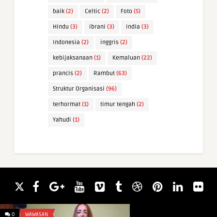
baik
(2)
Celtic
(2)
Foto
(5)
Hindu
(3)
ibrani
(3)
India
(3)
Indonesia
(2)
inggris
(2)
kebijaksanaan
(1)
Kemaluan
(22)
prancis
(2)
Rambut
(63)
Struktur Organisasi
(96)
terhormat
(1)
timur tengah
(2)
Yahudi
(1)
0
WAWASAN
0
WAWASAN