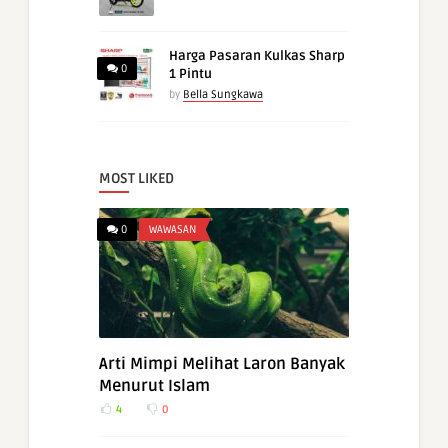
Harga Pasaran Kulkas Sharp
0
1 Pintu
by
Bella Sungkawa
MOST LIKED
0
WAWASAN
Arti Mimpi Melihat Laron Banyak
Menurut Islam
4
0