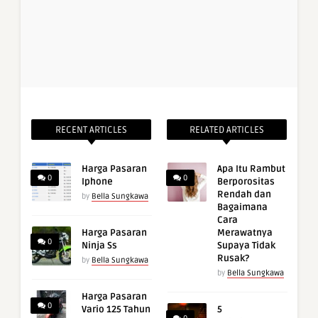
RECENT ARTICLES
RELATED ARTICLES
Harga Pasaran
Apa Itu Rambut
0
0
Iphone
Berporositas
Rendah dan
by
Bella Sungkawa
Bagaimana
Cara
Harga Pasaran
Merawatnya
0
Ninja Ss
Supaya Tidak
Rusak?
by
Bella Sungkawa
by
Bella Sungkawa
Harga Pasaran
0
Vario 125 Tahun
5