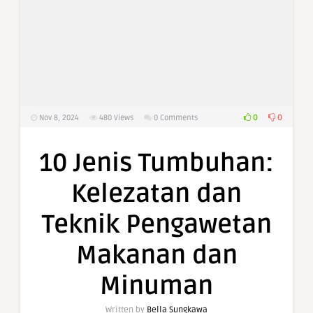
0
0
Nov 8, 2024
480
Views
0 Comments
10 Jenis Tumbuhan:
Kelezatan dan
Teknik Pengawetan
Makanan dan
Minuman
Written by
Bella Sungkawa