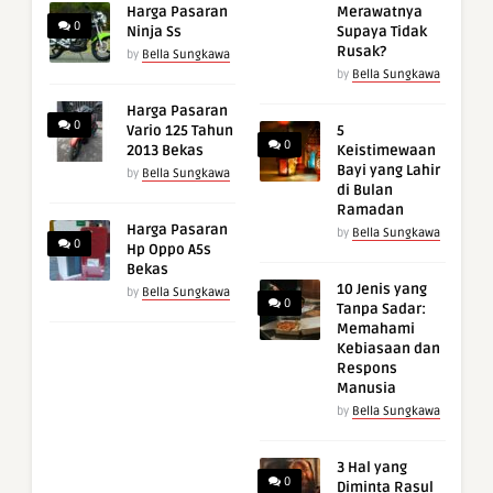
Harga Pasaran
Merawatnya
0
Ninja Ss
Supaya Tidak
Rusak?
by
Bella Sungkawa
by
Bella Sungkawa
Harga Pasaran
0
Vario 125 Tahun
5
0
2013 Bekas
Keistimewaan
Bayi yang Lahir
by
Bella Sungkawa
di Bulan
Ramadan
Harga Pasaran
by
Bella Sungkawa
0
Hp Oppo A5s
Bekas
10 Jenis yang
by
Bella Sungkawa
0
Tanpa Sadar:
Memahami
Kebiasaan dan
Respons
Manusia
by
Bella Sungkawa
3 Hal yang
0
Diminta Rasul