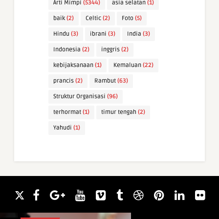
Arti Mimpi
(5344)
asia selatan
(1)
baik
(2)
Celtic
(2)
Foto
(5)
Hindu
(3)
ibrani
(3)
India
(3)
Indonesia
(2)
inggris
(2)
kebijaksanaan
(1)
Kemaluan
(22)
prancis
(2)
Rambut
(63)
Struktur Organisasi
(96)
terhormat
(1)
timur tengah
(2)
Yahudi
(1)