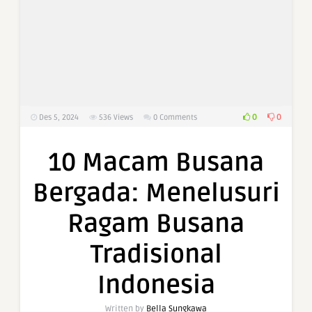
0
0
Des 5, 2024
536
Views
0 Comments
10 Macam Busana
Bergada: Menelusuri
Ragam Busana
Tradisional
Indonesia
Written by
Bella Sungkawa