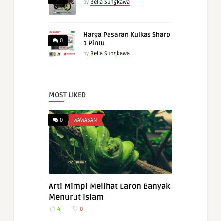
by
Bella Sungkawa
Harga Pasaran Kulkas Sharp
0
1 Pintu
by
Bella Sungkawa
MOST LIKED
0
WAWASAN
Arti Mimpi Melihat Laron Banyak
Menurut Islam
4
0