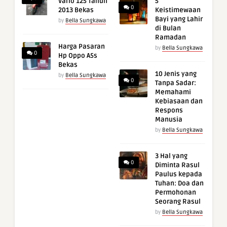
Vario 125 Tahun
5
0
2013 Bekas
Keistimewaan
Bayi yang Lahir
by
Bella Sungkawa
di Bulan
Ramadan
Harga Pasaran
by
Bella Sungkawa
0
Hp Oppo A5s
Bekas
10 Jenis yang
by
Bella Sungkawa
0
Tanpa Sadar:
Memahami
Kebiasaan dan
Respons
Manusia
by
Bella Sungkawa
3 Hal yang
0
Diminta Rasul
Paulus kepada
Tuhan: Doa dan
Permohonan
Seorang Rasul
by
Bella Sungkawa