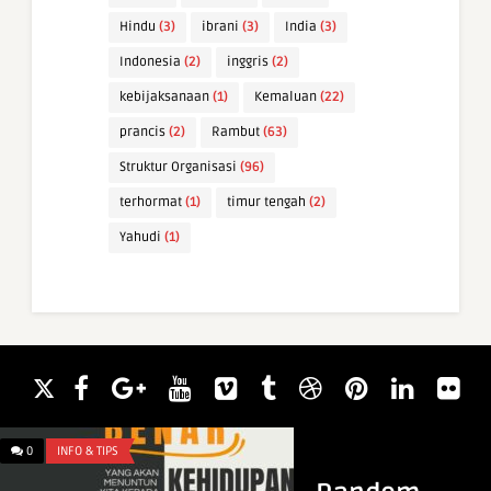
Hindu
(3)
ibrani
(3)
India
(3)
Indonesia
(2)
inggris
(2)
kebijaksanaan
(1)
Kemaluan
(22)
prancis
(2)
Rambut
(63)
Struktur Organisasi
(96)
terhormat
(1)
timur tengah
(2)
Yahudi
(1)
0
INFO & TIPS
0
WAWASAN