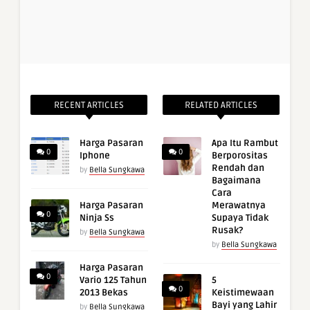
RECENT ARTICLES
RELATED ARTICLES
Harga Pasaran
Apa Itu Rambut
0
0
Iphone
Berporositas
Rendah dan
by
Bella Sungkawa
Bagaimana
Cara
Harga Pasaran
Merawatnya
0
Ninja Ss
Supaya Tidak
Rusak?
by
Bella Sungkawa
by
Bella Sungkawa
Harga Pasaran
0
Vario 125 Tahun
5
0
2013 Bekas
Keistimewaan
Bayi yang Lahir
by
Bella Sungkawa