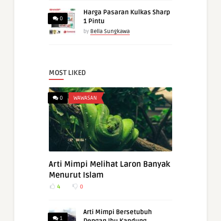
Harga Pasaran Kulkas Sharp
0
1 Pintu
by
Bella Sungkawa
MOST LIKED
0
WAWASAN
Arti Mimpi Melihat Laron Banyak
Menurut Islam
4
0
Arti Mimpi Bersetubuh
1
Dengan Ibu Kandung