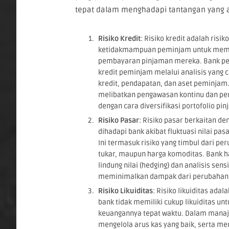
tepat dalam menghadapi tantangan yang 
Risiko Kredit
: Risiko kredit adalah risi
ketidakmampuan peminjam untuk mem
pembayaran pinjaman mereka. Bank per
kredit peminjam melalui analisis yang 
kredit, pendapatan, dan aset peminjam.
melibatkan pengawasan kontinu dan pen
dengan cara diversifikasi portofolio pi
Risiko Pasar
: Risiko pasar berkaitan de
dihadapi bank akibat fluktuasi nilai pa
Ini termasuk risiko yang timbul dari pe
tukar, maupun harga komoditas. Bank h
lindung nilai (hedging) dan analisis sensi
meminimalkan dampak dari perubahan 
Risiko Likuiditas
: Risiko likuiditas adal
bank tidak memiliki cukup likuiditas u
keuangannya tepat waktu. Dalam manajem
mengelola arus kas yang baik, serta me