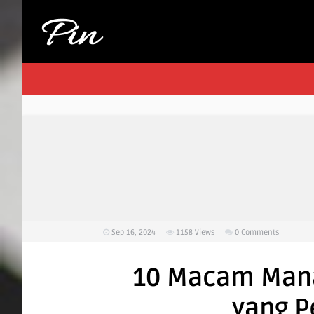
Sep 16, 2024
1158
Views
0 Comments
10 Macam Mana
yang P