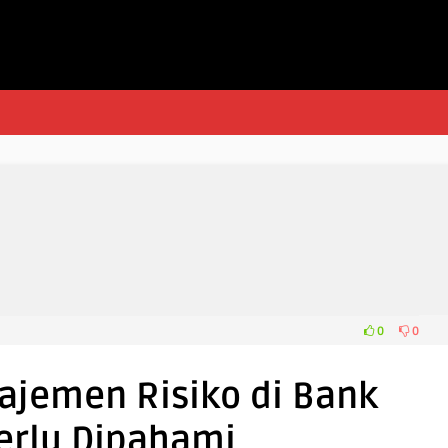
0
0
jemen Risiko di Bank
erlu Dipahami