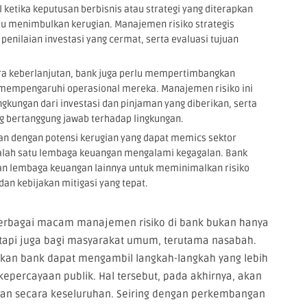
l ketika keputusan berbisnis atau strategi yang diterapkan
au menimbulkan kerugian. Manajemen risiko strategis
penilaian investasi yang cermat, serta evaluasi tujuan
ra keberlanjutan, bank juga perlu mempertimbangkan
t mempengaruhi operasional mereka. Manajemen risiko ini
ngkungan dari investasi dan pinjaman yang diberikan, serta
ng bertanggung jawab terhadap lingkungan.
itan dengan potensi kerugian yang dapat memics sektor
salah satu lembaga keuangan mengalami kegagalan. Bank
dan lembaga keuangan lainnya untuk meminimalkan risiko
an kebijakan mitigasi yang tepat.
bagai macam manajemen risiko di bank bukan hanya
tetapi juga bagi masyarakat umum, terutama nasabah.
rapkan bank dapat mengambil langkah-langkah yang lebih
epercayaan publik. Hal tersebut, pada akhirnya, akan
angan secara keseluruhan. Seiring dengan perkembangan