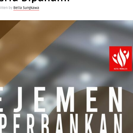
itten by
Bella Sungkawa