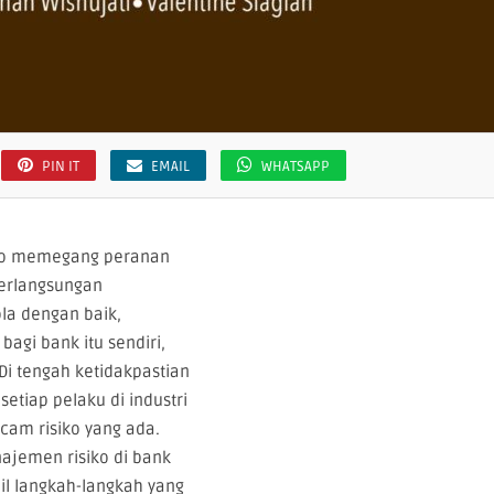
PIN IT
EMAIL
WHATSAPP
ko memegang peranan
berlangsungan
ola dengan baik,
agi bank itu sendiri,
Di tengah ketidakpastian
etiap pelaku di industri
am risiko yang ada.
ajemen risiko di bank
l langkah-langkah yang