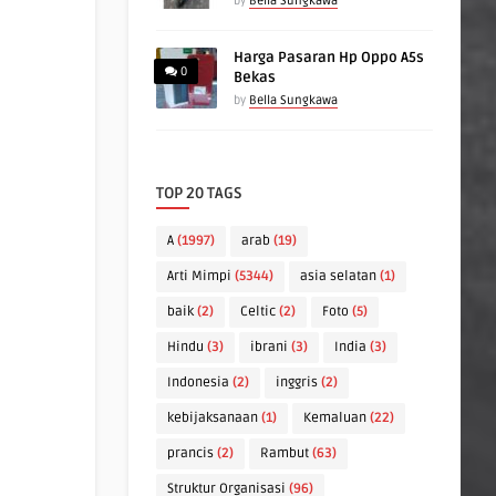
by
Bella Sungkawa
Harga Pasaran Hp Oppo A5s
0
Bekas
by
Bella Sungkawa
TOP 20 TAGS
A
(1997)
arab
(19)
Arti Mimpi
(5344)
asia selatan
(1)
baik
(2)
Celtic
(2)
Foto
(5)
Hindu
(3)
ibrani
(3)
India
(3)
Indonesia
(2)
inggris
(2)
kebijaksanaan
(1)
Kemaluan
(22)
prancis
(2)
Rambut
(63)
Struktur Organisasi
(96)