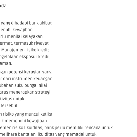
ada.
ko yang dihadapi bank akibat
enuhi kewajiban
lu menilai kelayakan
cermat, termasuk riwayat
 Manajemen risiko kredit
gelolaan eksposur kredit
njaman.
ngan potensi kerugian yang
sar dari instrumen keuangan.
rubahan suku bunga, nilai
arus menerapkan strategi
tivitas untuk
tersebut.
ah risiko yang muncul ketika
ntuk memenuhi kewajiban
en risiko likuiditas, bank perlu memiliki rencana untuk
melihara bantalan likuiditas yang memadai untuk