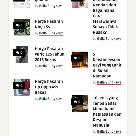
Rendah dan
by
Bella Sungkawa
Bagaimana
Cara
Harga Pasaran
Merawatnya
0
Ninja Ss
Supaya Tidak
Rusak?
by
Bella Sungkawa
by
Bella Sungkawa
Harga Pasaran
0
Vario 125 Tahun
5
0
2013 Bekas
Keistimewaan
Bayi yang Lahir
by
Bella Sungkawa
di Bulan
Ramadan
Harga Pasaran
by
Bella Sungkawa
0
Hp Oppo A5s
Bekas
10 Jenis yang
by
Bella Sungkawa
0
Tanpa Sadar:
Memahami
Kebiasaan dan
Respons
Manusia
by
Bella Sungkawa