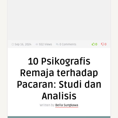
0
0
Sep 16, 2024
932
Views
0 Comments
10 Psikografis
Remaja terhadap
Pacaran: Studi dan
Analisis
Written by
Bella Sungkawa