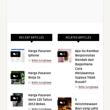
RECENT ARTICLES
RELATED ARTICLES
Harga Pasaran
Apa Itu Rambut
0
0
Iphone
Berporositas
Rendah dan
by
Bella Sungkawa
Bagaimana
Cara
Harga Pasaran
Merawatnya
0
Ninja Ss
Supaya Tidak
Rusak?
by
Bella Sungkawa
by
Bella Sungkawa
Harga Pasaran
0
Vario 125 Tahun
5
0
2013 Bekas
Keistimewaan
Bayi yang Lahir
by
Bella Sungkawa