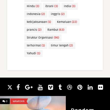
Hindu
(3)
ibrani
(3)
India
(3)
Indonesia
(2)
inggris
(2)
kebijaksanaan
(1)
Kemaluan
(22)
prancis
(2)
Rambut
(63)
Struktur Organisasi
(96)
terhormat
(1)
timur tengah
(2)
Yahudi
(1)
0
WAWASAN
0
ARTI NAMA