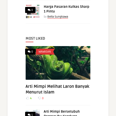
Harga Pasaran Kulkas Sharp
0
1 Pintu
by
Bella Sungkawa
MOST LIKED
0
WAWASAN
Arti Mimpi Melihat Laron Banyak
Menurut Islam
4
0
Arti Mimpi Bersetubuh
1