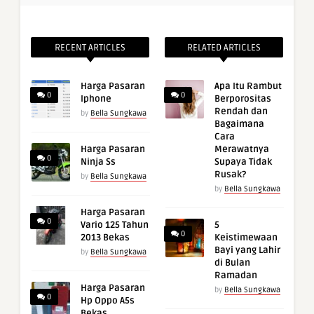
RECENT ARTICLES
RELATED ARTICLES
Harga Pasaran
Apa Itu Rambut
0
0
Iphone
Berporositas
Rendah dan
by
Bella Sungkawa
Bagaimana
Cara
Harga Pasaran
Merawatnya
0
Ninja Ss
Supaya Tidak
Rusak?
by
Bella Sungkawa
by
Bella Sungkawa
Harga Pasaran
0
Vario 125 Tahun
5
0
2013 Bekas
Keistimewaan
Bayi yang Lahir
by
Bella Sungkawa
di Bulan
Ramadan
Harga Pasaran
by
Bella Sungkawa
0
Hp Oppo A5s
Bekas