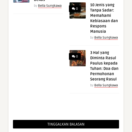
10 Jenis yang
by
Bella Sungkawa
0
Tanpa Sadar:
Memahami
Kebiasaan dan
Respons
Manusia
by
Bella Sungkawa
3 Hal yang
0
Diminta Rasul
Paulus kepada
Tuhan: Doa dan
Permohonan
Seorang Rasul
by
Bella Sungkawa
TINGGALKAN BALASAN