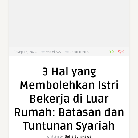
0
0
Sep 16, 2024
365
Views
0 Comments
3 Hal yang
Membolehkan Istri
Bekerja di Luar
Rumah: Batasan dan
Tuntunan Syariah
Written by
Bella Sungkawa