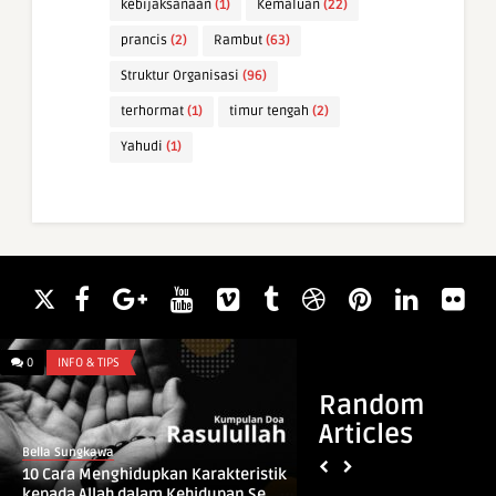
kebijaksanaan
(1)
Kemaluan
(22)
prancis
(2)
Rambut
(63)
Struktur Organisasi
(96)
terhormat
(1)
timur tengah
(2)
Yahudi
(1)
0
INFO & TIPS
0
WAWASAN
Random
Articles
Bella Sungkawa
Bella Sungkawa
10 Cara Menghidupkan Karakteristik
Arti Mimpi Melihat
kepada Allah dalam Kehidupan Se ...
Islam