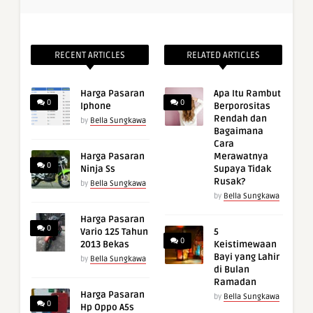
RECENT ARTICLES
RELATED ARTICLES
Harga Pasaran
Apa Itu Rambut
0
0
Iphone
Berporositas
Rendah dan
by
Bella Sungkawa
Bagaimana
Cara
Harga Pasaran
Merawatnya
0
Ninja Ss
Supaya Tidak
Rusak?
by
Bella Sungkawa
by
Bella Sungkawa
Harga Pasaran
0
Vario 125 Tahun
5
0
2013 Bekas
Keistimewaan
Bayi yang Lahir
by
Bella Sungkawa
di Bulan
Ramadan
Harga Pasaran
by
Bella Sungkawa
0
Hp Oppo A5s