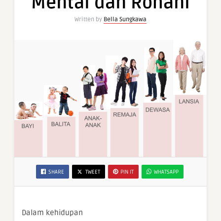
Mental dan Rohani
Written by
Bella Sungkawa
SHARE
TWEET
PIN IT
WHATSAPP
Dalam kehidupan