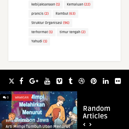
kebijaksanaan
(1)
Kemaluan
(22)
prancis
(2)
Rambut
(63)
Struktur Organisasi
(96)
terhormat
(1)
timur tengah
(2)
Yahudi
(1)
0
WAWASAN
0
INFO & TIPS
Random
Articles
Bella Sungkawa
Bella Sungkawa
Arti Mimpi Tumbuh Uban Menurut
10 Macam Organisme