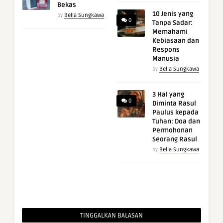
Bekas
10 Jenis yang
by
Bella Sungkawa
0
Tanpa Sadar:
Memahami
Kebiasaan dan
Respons
Manusia
by
Bella Sungkawa
3 Hal yang
0
Diminta Rasul
Paulus kepada
Tuhan: Doa dan
Permohonan
Seorang Rasul
by
Bella Sungkawa
TINGGALKAN BALASAN