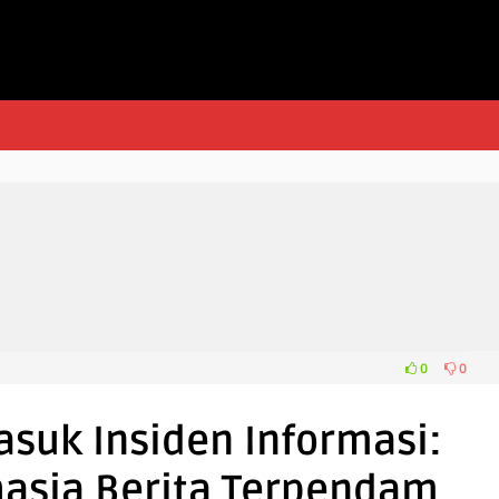
0
0
asuk Insiden Informasi:
asia Berita Terpendam