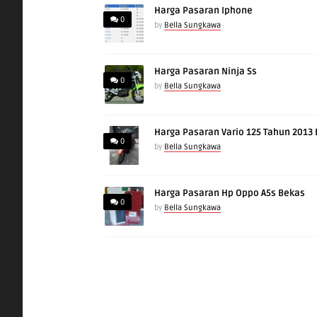
Harga Pasaran Iphone
0
by
Bella Sungkawa
Harga Pasaran Ninja Ss
0
by
Bella Sungkawa
Harga Pasaran Vario 125 Tahun 2013
0
by
Bella Sungkawa
Harga Pasaran Hp Oppo A5s Bekas
0
by
Bella Sungkawa