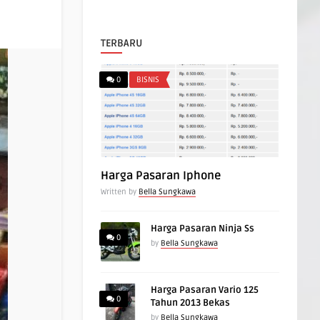
TERBARU
0
BISNIS
Harga Pasaran Iphone
Written by
Bella Sungkawa
Harga Pasaran Ninja Ss
0
by
Bella Sungkawa
Harga Pasaran Vario 125
0
Tahun 2013 Bekas
by
Bella Sungkawa