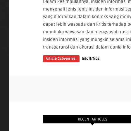
Dalam kesimpulannya, insiden informasi m
mengenali jenis-jenis insiden informasi se
yang diterbitkan dalam konteks yang menye
dapat lebih waspada dan kritis terhadap be
membuka wawasan dan menggugah rasa ing
insiden informasi yang mungkin selama i
transparansi dan akurasi dalam dunia inf
Article Categories:
Info & Tips
RECENT ARTICLES