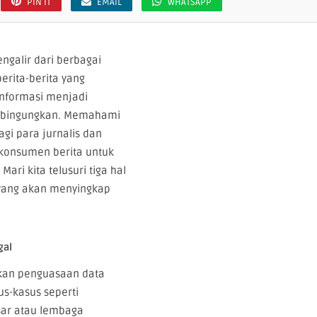
PIN IT
EMAIL
WHATSAPP
ngalir dari berbagai
erita-berita yang
informasi menjadi
mbingungkan. Memahami
agi para jurnalis dan
i konsumen berita untuk
ri kita telusuri tiga hal
 yang akan menyingkap
gal
atkan penguasaan data
us-kasus seperti
sar atau lembaga