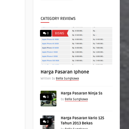
CATEGORY REVIEWS
0
BISNIS
Harga Pasaran Iphone
Written by
Bella Sungkawa
Harga Pasaran Ninja Ss
0
by
Bella Sungkawa
Harga Pasaran Vario 125
0
Tahun 2013 Bekas