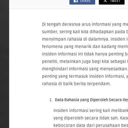
SHARE
TWEET
Di tengah derasnya arus informasi yang me
sumber, sering kali kita dihadapkan pada b
menyimpan rahasia di dalamnya. Insiden 
fenomena yang menarik dan kadang me
insiden informasi ini tidak hanya penting b
peneliti, melainkan juga bagi kita sebaga
menghindari informasi yang menyesatkan. Ma
penting yang termasuk insiden informasi,
rahasia di balik berita terpendam.
Data Rahasia yang Diperoleh Secara Ile
Insiden informasi sering kali melib
yang diperoleh secara tidak sah. Kas
kebocoran data dari perusahaan be