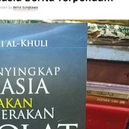
itten by
Bella Sungkawa