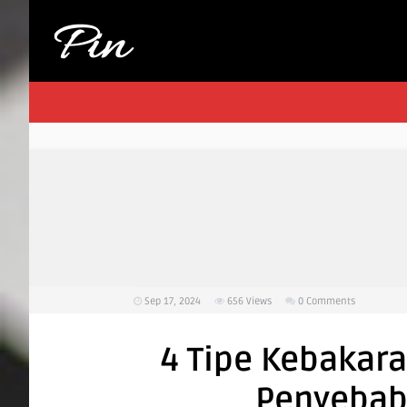
Sep 17, 2024
656
Views
0 Comments
4 Tipe Kebaka
Penyebab