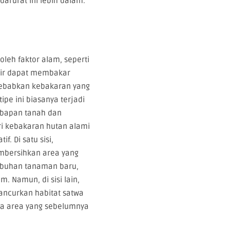
rurat ini lebih dalam.
leh faktor alam, seperti
etir dapat membakar
yebabkan kebakaran yang
ipe ini biasanya terjadi
bapan tanah dan
ri kebakaran hutan alami
f. Di satu sisi,
mbersihkan area yang
mbuhan tanaman baru,
. Namun, di sisi lain,
ancurkan habitat satwa
da area yang sebelumnya