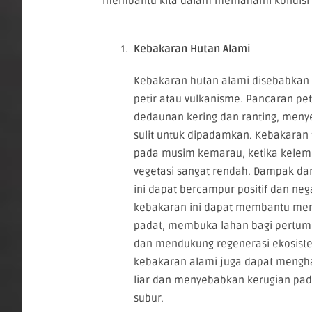
membantu kita dalam memahami kondisi da
Kebakaran Hutan Alami
Kebakaran hutan alami disebabkan o
petir atau vulkanisme. Pancaran p
dedaunan kering dan ranting, men
sulit untuk dipadamkan. Kebakaran t
pada musim kemarau, ketika kelem
vegetasi sangat rendah. Dampak da
ini dapat bercampur positif dan negati
kebakaran ini dapat membantu me
padat, membuka lahan bagi pertu
dan mendukung regenerasi ekosistem
kebakaran alami juga dapat mengh
liar dan menyebabkan kerugian pa
subur.