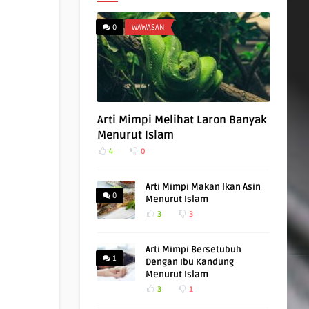
0
WAWASAN
Arti Mimpi Melihat Laron Banyak
Menurut Islam
4
0
Arti Mimpi Makan Ikan Asin
0
Menurut Islam
3
3
Arti Mimpi Bersetubuh
1
Dengan Ibu Kandung
Menurut Islam
3
1