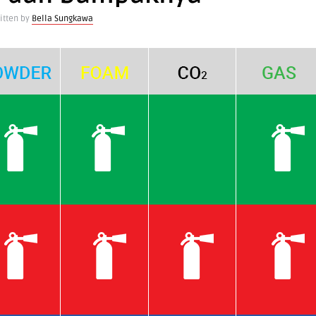
itten by
Bella Sungkawa