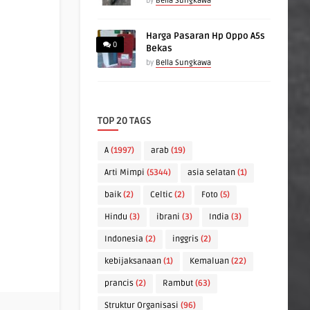
by
Bella Sungkawa
Harga Pasaran Hp Oppo A5s
0
Bekas
by
Bella Sungkawa
TOP 20 TAGS
A
(1997)
arab
(19)
Arti Mimpi
(5344)
asia selatan
(1)
baik
(2)
Celtic
(2)
Foto
(5)
Hindu
(3)
ibrani
(3)
India
(3)
Indonesia
(2)
inggris
(2)
kebijaksanaan
(1)
Kemaluan
(22)
prancis
(2)
Rambut
(63)
Struktur Organisasi
(96)