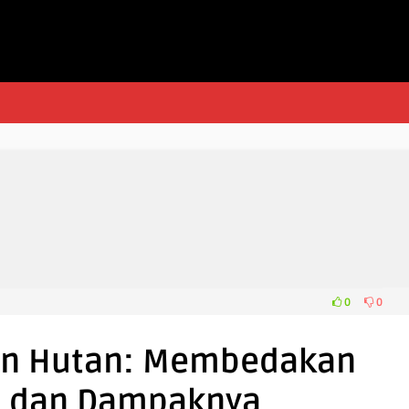
0
0
ran Hutan: Membedakan
 dan Dampaknya