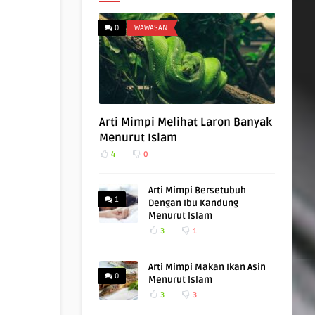
0
WAWASAN
Arti Mimpi Melihat Laron Banyak
Menurut Islam
4
0
Arti Mimpi Bersetubuh
1
Dengan Ibu Kandung
Menurut Islam
3
1
Arti Mimpi Makan Ikan Asin
0
Menurut Islam
3
3