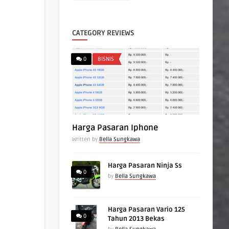
CATEGORY REVIEWS
0
BISNIS
Harga Pasaran Iphone
Written by
Bella Sungkawa
Harga Pasaran Ninja Ss
0
by
Bella Sungkawa
Harga Pasaran Vario 125
0
Tahun 2013 Bekas