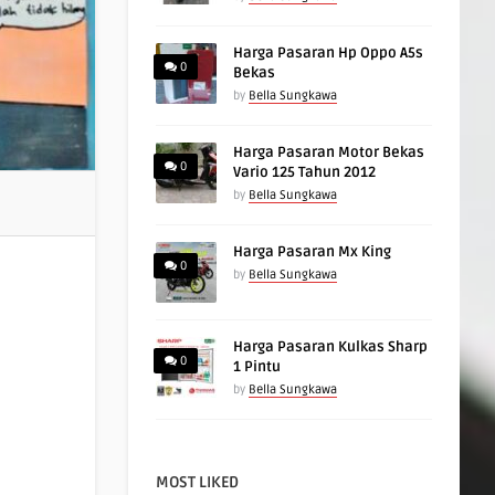
Harga Pasaran Hp Oppo A5s
0
Bekas
by
Bella Sungkawa
Harga Pasaran Motor Bekas
0
Vario 125 Tahun 2012
by
Bella Sungkawa
Harga Pasaran Mx King
0
by
Bella Sungkawa
Harga Pasaran Kulkas Sharp
0
1 Pintu
by
Bella Sungkawa
MOST LIKED