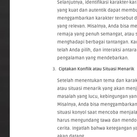
Selanjutnya, identifikasi karakter-k
yang kuat dan autentik dapat membua
menggambarkan karakter tersebut denga
yang relevan. Misalnya, Anda bisa m
remaja yang penuh semangat, atau 
menghadapi berbagai tantangan. Kar
telah Anda pilih, dan interaksi a
pengalaman yang mendebarkan.
Ciptakan Konflik atau Situasi Menarik
Setelah menentukan tema dan karakt
atau situasi menarik yang akan menjad
masalah yang lucu, kebingungan yang
Misalnya, Anda bisa menggambarkan
situasi konyol saat mencoba menjalan
harus mengundang tawa dan mendoro
cerita. Ingatlah bahwa ketegangan
akan datang.