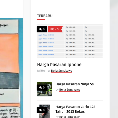
TERBARU
0
BISNIS
Harga Pasaran Iphone
Written by
Bella Sungkawa
Harga Pasaran Ninja Ss
0
by
Bella Sungkawa
Harga Pasaran Vario 125
0
Tahun 2013 Bekas
by
Bella Sungkawa