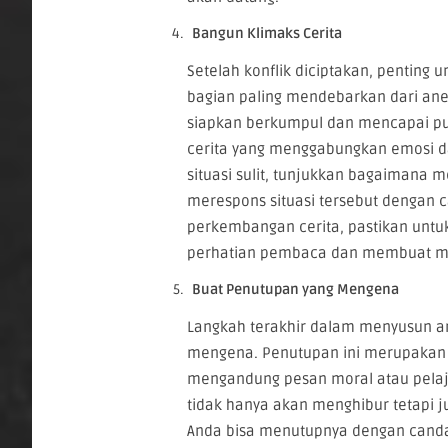
Bangun Klimaks Cerita
Setelah konflik diciptakan, penting
bagian paling mendebarkan dari an
siapkan berkumpul dan mencapai punc
cerita yang menggabungkan emosi da
situasi sulit, tunjukkan bagaimana
merespons situasi tersebut dengan c
perkembangan cerita, pastikan unt
perhatian pembaca dan membuat me
Buat Penutupan yang Mengena
Langkah terakhir dalam menyusun a
mengena. Penutupan ini merupakan s
mengandung pesan moral atau pelaja
tidak hanya akan menghibur tetapi
Anda bisa menutupnya dengan candaa