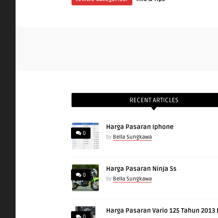
RECENT ARTICLES
Harga Pasaran Iphone
0
by
Bella Sungkawa
Harga Pasaran Ninja Ss
0
by
Bella Sungkawa
Harga Pasaran Vario 125 Tahun 2013
0