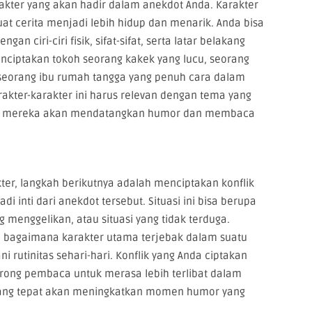
arakter yang akan hadir dalam anekdot Anda. Karakter
t cerita menjadi lebih hidup dan menarik. Anda bisa
n ciri-ciri fisik, sifat-sifat, serta latar belakang
enciptakan tokoh seorang kakek yang lucu, seorang
seorang ibu rumah tangga yang penuh cara dalam
akter-karakter ini harus relevan dengan tema yang
ntara mereka akan mendatangkan humor dan membaca
er, langkah berikutnya adalah menciptakan konflik
i inti dari anekdot tersebut. Situasi ini bisa berupa
 menggelikan, atau situasi yang tidak terduga.
 bagaimana karakter utama terjebak dalam suatu
i rutinitas sehari-hari. Konflik yang Anda ciptakan
ng pembaca untuk merasa lebih terlibat dalam
 yang tepat akan meningkatkan momen humor yang