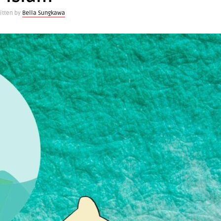
itten by
Bella Sungkawa