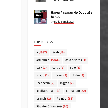
by
Bella Sungkawa
Harga Pasaran Hp Oppo A5s
0
Bekas
by
Bella Sungkawa
TOP 20 TAGS
A
(1997)
arab
(19)
Arti Mimpi
(5344)
asia selatan
(1)
baik
(2)
Celtic
(2)
Foto
(5)
Hindu
(3)
ibrani
(3)
India
(3)
Indonesia
(2)
inggris
(2)
kebijaksanaan
(1)
Kemaluan
(22)
prancis
(2)
Rambut
(63)
Struktur Organisasi
(96)