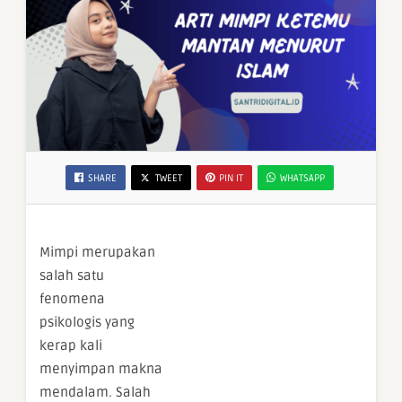
SHARE
TWEET
PIN IT
WHATSAPP
Mimpi merupakan
salah satu
fenomena
psikologis yang
kerap kali
menyimpan makna
mendalam. Salah