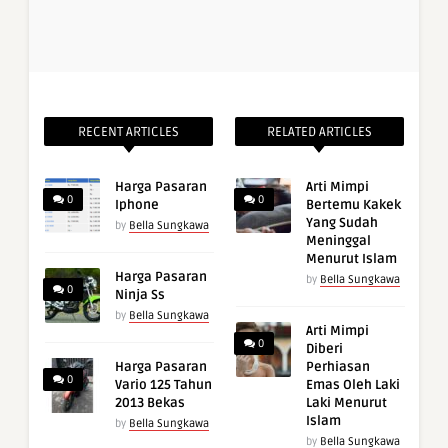
RECENT ARTICLES
RELATED ARTICLES
Harga Pasaran
Arti Mimpi
0
0
Iphone
Bertemu Kakek
Yang Sudah
by
Bella Sungkawa
Meninggal
Menurut Islam
Harga Pasaran
by
Bella Sungkawa
0
Ninja Ss
by
Bella Sungkawa
Arti Mimpi
0
Diberi
Harga Pasaran
Perhiasan
0
Vario 125 Tahun
Emas Oleh Laki
2013 Bekas
Laki Menurut
Islam
by
Bella Sungkawa
by
Bella Sungkawa