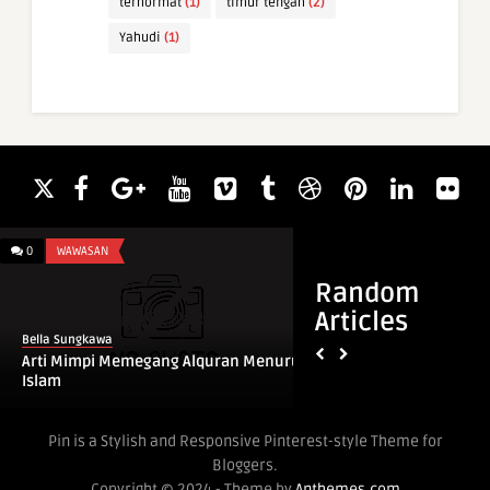
terhormat
(1)
timur tengah
(2)
Yahudi
(1)
0
WAWASAN
0
WAWASAN
Random
Articles
Bella Sungkawa
Bella Sungkawa
Arti Mimpi Memegang Alquran Menurut
Arti Mimpi Melihat 
Islam
Menurut Islam
Pin is a Stylish and Responsive Pinterest-style Theme for
Bloggers.
Copyright © 2024 - Theme by
Anthemes.com