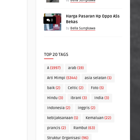
by
Bella Sungkawa
Harga Pasaran Hp Oppo A5s
0
Bekas
by
Bella Sungkawa
TOP 20 TAGS
A
(1997)
arab
(19)
Arti Mimpi
(5344)
asia selatan
(1)
baik
(2)
Celtic
(2)
Foto
(5)
Hindu
(3)
ibrani
(3)
India
(3)
Indonesia
(2)
inggris
(2)
kebijaksanaan
(1)
Kemaluan
(22)
prancis
(2)
Rambut
(63)
Struktur Organisasi
(96)