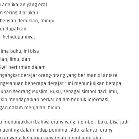
 ada ikatan yang erat
 sering diartikan
 Dengan demikian, mimpi
 mendapatkan
m kehidupannya.
ma buku, ini bisa
kan, ilmu, dan
h SWT berfirman dalam
engangkat derajat orang-orang yang beriman di antara
engetahuan beberapa derajat.” Ini menunjukkan betapa
pan seorang Muslim. Buku, sebagai simbol dari ilmu,
n mendapatkan berkat dalam bentuk informasi,
ngan dalam menjalani hidup.
uga menunjukkan bahwa orang yang memberi buku bisa jadi
n penting dalam hidup pemimpi. Ada kalanya, orang
an anggota keluarga yang telah membantu atau