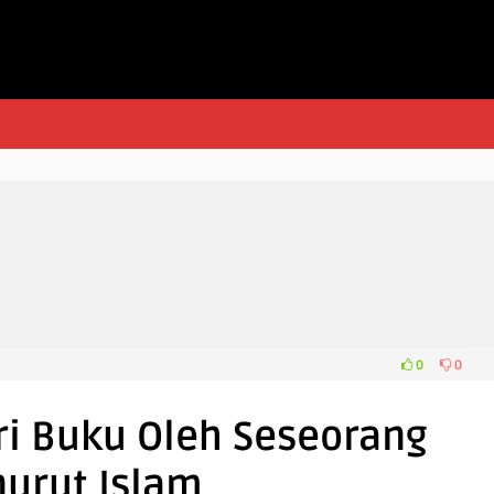
0
0
ri Buku Oleh Seseorang
urut Islam