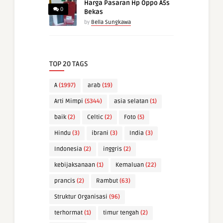
Harga Pasaran Hp Oppo A5s
0
Bekas
by
Bella Sungkawa
TOP 20 TAGS
A
(1997)
arab
(19)
Arti Mimpi
(5344)
asia selatan
(1)
baik
(2)
Celtic
(2)
Foto
(5)
Hindu
(3)
ibrani
(3)
India
(3)
Indonesia
(2)
inggris
(2)
kebijaksanaan
(1)
Kemaluan
(22)
prancis
(2)
Rambut
(63)
Struktur Organisasi
(96)
terhormat
(1)
timur tengah
(2)