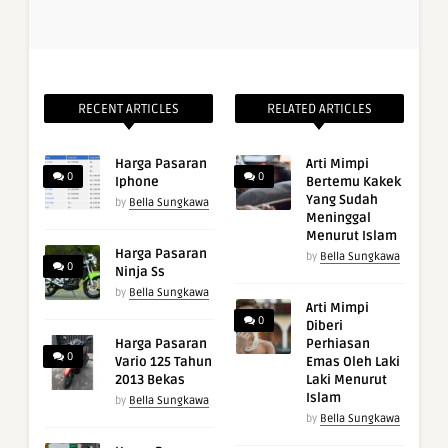
RECENT ARTICLES
RELATED ARTICLES
Harga Pasaran
Arti Mimpi
0
0
Iphone
Bertemu Kakek
Yang Sudah
by
Bella Sungkawa
Meninggal
Menurut Islam
Harga Pasaran
by
Bella Sungkawa
0
Ninja Ss
by
Bella Sungkawa
Arti Mimpi
0
Diberi
Harga Pasaran
Perhiasan
0
Vario 125 Tahun
Emas Oleh Laki
2013 Bekas
Laki Menurut
Islam
by
Bella Sungkawa
by
Bella Sungkawa