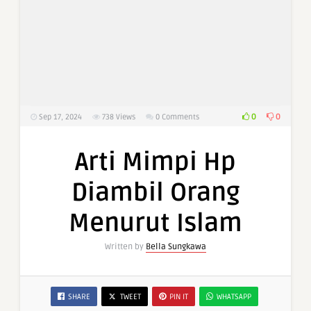
0
0
Sep 17, 2024
738
Views
0 Comments
Arti Mimpi Hp
Diambil Orang
Menurut Islam
Written by
Bella Sungkawa
SHARE
TWEET
PIN IT
WHATSAPP