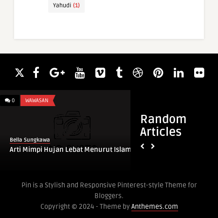
Yahudi
(1)
0
WAWASAN
0
ARTI NAMA
Random
Articles
Bella Sungkawa
Bella Sungkawa
Arti Mimpi Hujan Lebat Menurut Islam
Arti Nama Abdul Ha
Pin is a Stylish and Responsive Pinterest-style Theme for
Bloggers.
Copyright © 2024 - Theme by
Anthemes.com