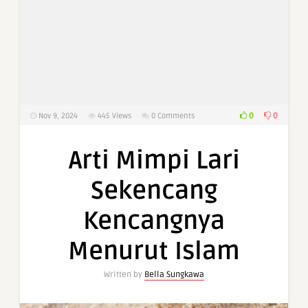
0
0
Nov 9, 2024
445
Views
0 Comments
Arti Mimpi Lari
Sekencang
Kencangnya
Menurut Islam
Written by
Bella Sungkawa