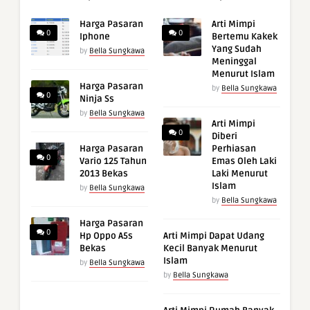
Harga Pasaran
Arti Mimpi
0
0
Iphone
Bertemu Kakek
Yang Sudah
by
Bella Sungkawa
Meninggal
Menurut Islam
Harga Pasaran
by
Bella Sungkawa
0
Ninja Ss
by
Bella Sungkawa
Arti Mimpi
0
Diberi
Harga Pasaran
Perhiasan
0
Vario 125 Tahun
Emas Oleh Laki
2013 Bekas
Laki Menurut
Islam
by
Bella Sungkawa
by
Bella Sungkawa
Harga Pasaran
0
Hp Oppo A5s
Arti Mimpi Dapat Udang
Bekas
Kecil Banyak Menurut
Islam
by
Bella Sungkawa
by
Bella Sungkawa