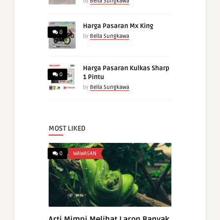
by
Bella Sungkawa
Harga Pasaran Mx King
0
by
Bella Sungkawa
Harga Pasaran Kulkas Sharp
0
1 Pintu
by
Bella Sungkawa
MOST LIKED
0
WAWASAN
Arti Mimpi Melihat Laron Banyak