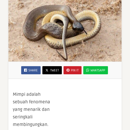
SHARE
TWEET
PIN IT
WHATSAPP
Mimpi adalah
sebuah fenomena
yang menarik dan
seringkali
membingungkan.