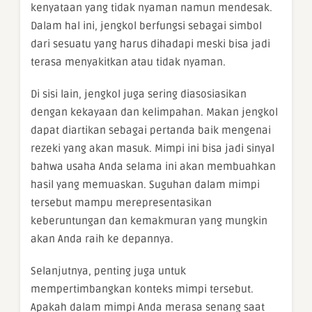
kenyataan yang tidak nyaman namun mendesak.
Dalam hal ini, jengkol berfungsi sebagai simbol
dari sesuatu yang harus dihadapi meski bisa jadi
terasa menyakitkan atau tidak nyaman.
Di sisi lain, jengkol juga sering diasosiasikan
dengan kekayaan dan kelimpahan. Makan jengkol
dapat diartikan sebagai pertanda baik mengenai
rezeki yang akan masuk. Mimpi ini bisa jadi sinyal
bahwa usaha Anda selama ini akan membuahkan
hasil yang memuaskan. Suguhan dalam mimpi
tersebut mampu merepresentasikan
keberuntungan dan kemakmuran yang mungkin
akan Anda raih ke depannya.
Selanjutnya, penting juga untuk
mempertimbangkan konteks mimpi tersebut.
Apakah dalam mimpi Anda merasa senang saat