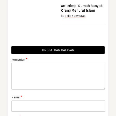
Arti Mimpi Rumah Banyak
Orang Menurut Islam
by
Bella Sungkawa
TINGGALKAN BALASAN
*
Komentar
*
Nama