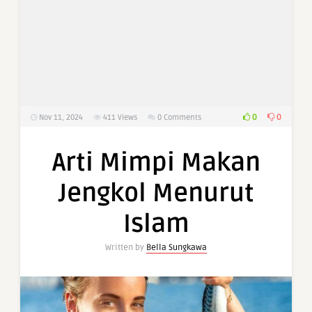
0
0
Nov 11, 2024
411
Views
0 Comments
Arti Mimpi Makan
Jengkol Menurut
Islam
Written by
Bella Sungkawa