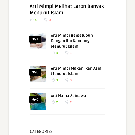
Arti Mimpi Melihat Laron Banyak
Menurut Islam
4
0
Arti Mimpi Bersetubuh
1
Dengan Ibu Kandung
Menurut Islam
3
1
Arti Mimpi Makan Ikan Asin
0
Menurut Islam
3
3
Arti Nama Abinawa
0
2
2
CATEGORIES