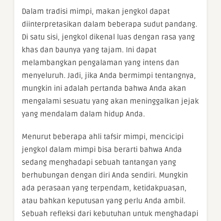
Dalam tradisi mimpi, makan jengkol dapat
diinterpretasikan dalam beberapa sudut pandang.
Di satu sisi, jengkol dikenal luas dengan rasa yang
khas dan baunya yang tajam. Ini dapat
melambangkan pengalaman yang intens dan
menyeluruh. Jadi, jika Anda bermimpi tentangnya,
mungkin ini adalah pertanda bahwa Anda akan
mengalami sesuatu yang akan meninggalkan jejak
yang mendalam dalam hidup Anda.
Menurut beberapa ahli tafsir mimpi, mencicipi
jengkol dalam mimpi bisa berarti bahwa Anda
sedang menghadapi sebuah tantangan yang
berhubungan dengan diri Anda sendiri. Mungkin
ada perasaan yang terpendam, ketidakpuasan,
atau bahkan keputusan yang perlu Anda ambil.
Sebuah refleksi dari kebutuhan untuk menghadapi