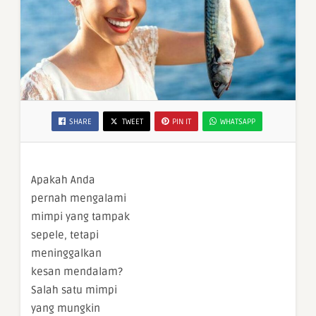
SHARE
TWEET
PIN IT
WHATSAPP
Apakah Anda
pernah mengalami
mimpi yang tampak
sepele, tetapi
meninggalkan
kesan mendalam?
Salah satu mimpi
yang mungkin