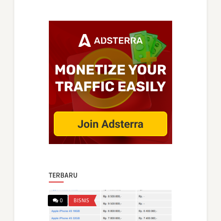
TERBARU
0
BISNIS