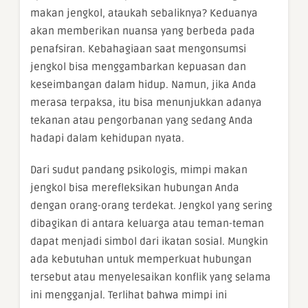
makan jengkol, ataukah sebaliknya? Keduanya
akan memberikan nuansa yang berbeda pada
penafsiran. Kebahagiaan saat mengonsumsi
jengkol bisa menggambarkan kepuasan dan
keseimbangan dalam hidup. Namun, jika Anda
merasa terpaksa, itu bisa menunjukkan adanya
tekanan atau pengorbanan yang sedang Anda
hadapi dalam kehidupan nyata.
Dari sudut pandang psikologis, mimpi makan
jengkol bisa merefleksikan hubungan Anda
dengan orang-orang terdekat. Jengkol yang sering
dibagikan di antara keluarga atau teman-teman
dapat menjadi simbol dari ikatan sosial. Mungkin
ada kebutuhan untuk memperkuat hubungan
tersebut atau menyelesaikan konflik yang selama
ini mengganjal. Terlihat bahwa mimpi ini