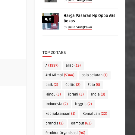
by
Bella Sungkawa
Harga Pasaran Hp Oppo A5s
0
Bekas
by
Bella Sungkawa
TOP 20 TAGS
A
(1997)
arab
(19)
Arti Mimpi
(5344)
asia selatan
(1)
baik
(2)
Celtic
(2)
Foto
(5)
Hindu
(3)
ibrani
(3)
India
(3)
Indonesia
(2)
inggris
(2)
kebijaksanaan
(1)
Kemaluan
(22)
prancis
(2)
Rambut
(63)
Struktur Organisasi
(96)