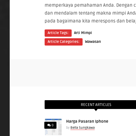
memperkaya pemahaman Anda. Dengan cara 
dan mendalam tentang makna mimpi Anda.
pada bagaimana kita merespons dan belaj
Article Tags:
Arti Mimpi
Article Categories:
Wawasan
RECENT ARTICLES
Harga Pasaran Iphone
0
by
Bella Sungkawa