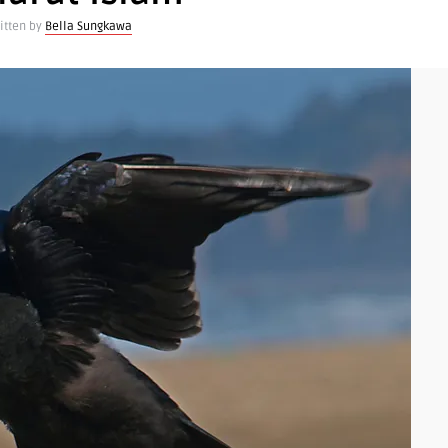
itten by
Bella Sungkawa