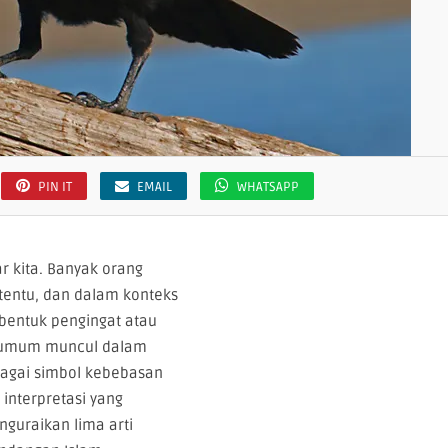
PIN IT
EMAIL
WHATSAPP
r kita. Banyak orang
tentu, dan dalam konteks
 bentuk pengingat atau
ng umum muncul dalam
bagai simbol kebebasan
nterpretasi yang
nguraikan lima arti