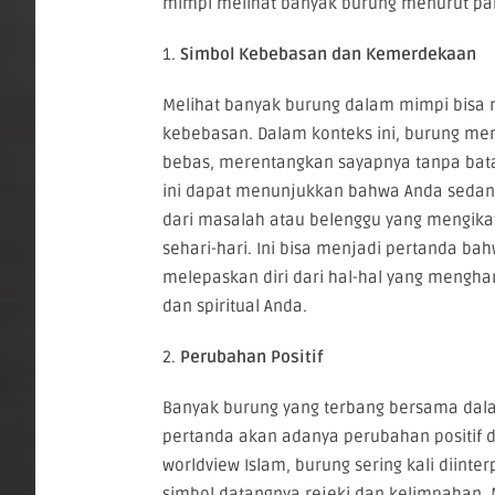
mimpi melihat banyak burung menurut pa
1.
Simbol Kebebasan dan Kemerdekaan
Melihat banyak burung dalam mimpi bis
kebebasan. Dalam konteks ini, burung m
bebas, merentangkan sayapnya tanpa batas
ini dapat menunjukkan bahwa Anda seda
dari masalah atau belenggu yang mengik
sehari-hari. Ini bisa menjadi pertanda ba
melepaskan diri dari hal-hal yang mengh
dan spiritual Anda.
2.
Perubahan Positif
Banyak burung yang terbang bersama dala
pertanda akan adanya perubahan positif 
worldview Islam, burung sering kali diinte
simbol datangnya rejeki dan kelimpahan. 