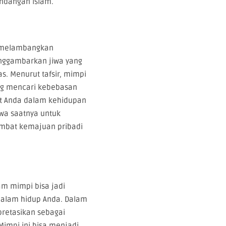
ndangan Islam.
a melambangkan
enggambarkan jiwa yang
. Menurut tafsir, mimpi
ng mencari kebebasan
at Anda dalam kehidupan
hwa saatnya untuk
ambat kemajuan pribadi
m mimpi bisa jadi
dalam hidup Anda. Dalam
rpretasikan sebagai
Mimpi ini bisa menjadi