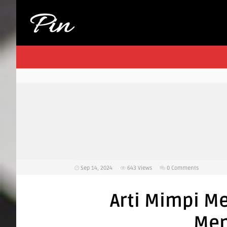
Sep 14, 2024
643
Views
0 Comments
Arti Mimpi M
Men