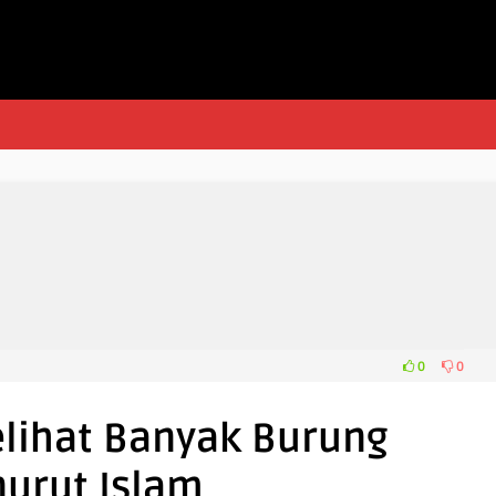
0
0
elihat Banyak Burung
urut Islam