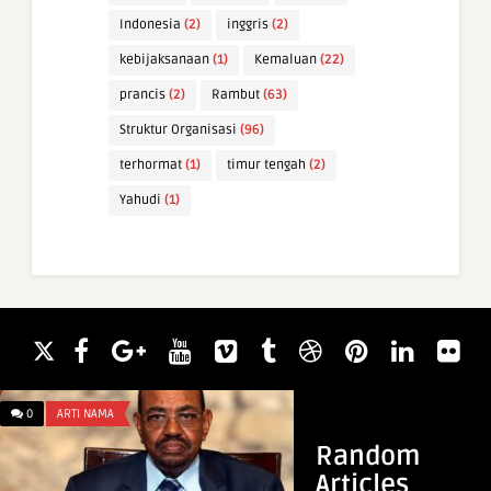
Indonesia
(2)
inggris
(2)
kebijaksanaan
(1)
Kemaluan
(22)
prancis
(2)
Rambut
(63)
Struktur Organisasi
(96)
terhormat
(1)
timur tengah
(2)
Yahudi
(1)
0
ARTI NAMA
0
ARTI NAMA
Random
Articles