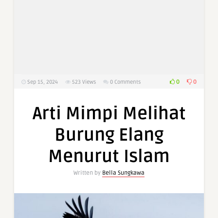
0
0
Sep 15, 2024
523
Views
0 Comments
Arti Mimpi Melihat
Burung Elang
Menurut Islam
Written by
Bella Sungkawa