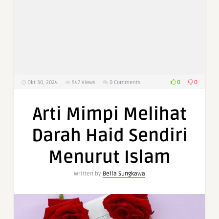
0
0
Okt 30, 2024
547
Views
0 Comments
Arti Mimpi Melihat
Darah Haid Sendiri
Menurut Islam
Written by
Bella Sungkawa