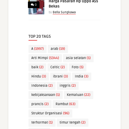
Harga Pasaran Hp Oppo A5s
0
Bekas
by
Bella Sungkawa
TOP 20 TAGS
A
(1997)
arab
(19)
Arti Mimpi
(5344)
asia selatan
(1)
baik
(2)
Celtic
(2)
Foto
(5)
Hindu
(3)
ibrani
(3)
India
(3)
Indonesia
(2)
inggris
(2)
kebijaksanaan
(1)
Kemaluan
(22)
prancis
(2)
Rambut
(63)
Struktur Organisasi
(96)
terhormat
(1)
timur tengah
(2)