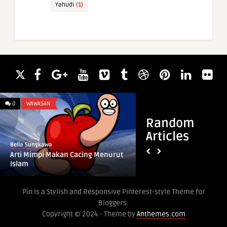
Yahudi
(1)
0
WAWASAN
0
WAWASAN
Random
Articles
Bella Sungkawa
Bella Sungkawa
Arti Mimpi Makan Cacing Menurut
Arti Mimpi Dapat K
Islam
Pin is a Stylish and Responsive Pinterest-style Theme for
Bloggers.
Copyright © 2024 - Theme by
Anthemes.com