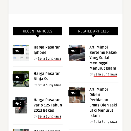
RECENT ARTICLES
RELATED ARTICLES
Harga Pasaran
Arti Mimpi
0
0
Iphone
Bertemu Kakek
Yang Sudah
by
Bella Sungkawa
Meninggal
Menurut Islam
Harga Pasaran
by
Bella Sungkawa
0
Ninja Ss
by
Bella Sungkawa
Arti Mimpi
0
Diberi
Harga Pasaran
Perhiasan
0
Vario 125 Tahun
Emas Oleh Laki
2013 Bekas
Laki Menurut
Islam
by
Bella Sungkawa
by
Bella Sungkawa