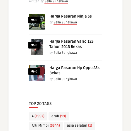
Written by
Bella Sungkawa
Harga Pasaran Ninja Ss
0
by
Bella Sungkawa
Harga Pasaran Vario 125
0
Tahun 2013 Bekas
by
Bella Sungkawa
Harga Pasaran Hp Oppo A5s
0
Bekas
by
Bella Sungkawa
TOP 20 TAGS
A
(1997)
arab
(19)
Arti Mimpi
(5344)
asia selatan
(1)