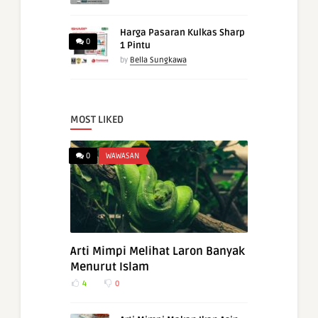
Harga Pasaran Kulkas Sharp
0
1 Pintu
by
Bella Sungkawa
MOST LIKED
0
WAWASAN
Arti Mimpi Melihat Laron Banyak
Menurut Islam
4
0