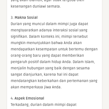
yang akan diambil, agar tidak tergoda oleh
kesenangan duniawi semata.
3.
Makna Sosial
Durian yang muncul dalam mimpi juga dapat
mengisyaratkan adanya interaksi sosial yang
signifikan. Dalam konteks ini, mimpi tersebut
mungkin menunjukkan bahwa Anda akan
mendapatkan kesempatan untuk bertemu dengan
orang-orang baru yang dapat memberikan
pengaruh positif dalam hidup Anda. Dalam Islam,
menjalin hubungan yang baik dengan sesama
sangat dianjurkan, karena hal ini dapat
mendatangkan keberkahan dan pertemanan yang
akan memperkaya jiwa Anda.
4.
Aspek Emosional
Terkadang, durian dalam mimpi dapat