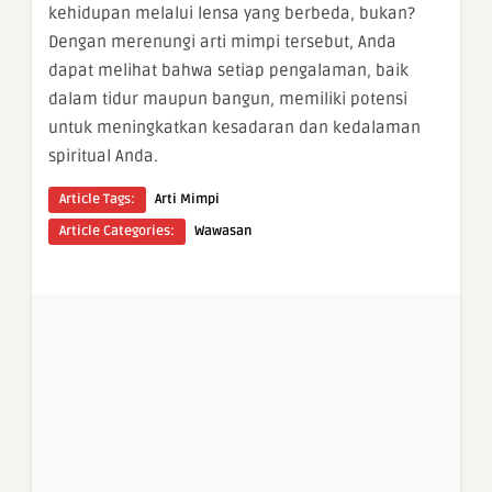
kehidupan melalui lensa yang berbeda, bukan?
Dengan merenungi arti mimpi tersebut, Anda
dapat melihat bahwa setiap pengalaman, baik
dalam tidur maupun bangun, memiliki potensi
untuk meningkatkan kesadaran dan kedalaman
spiritual Anda.
Article Tags:
Arti Mimpi
Article Categories:
Wawasan