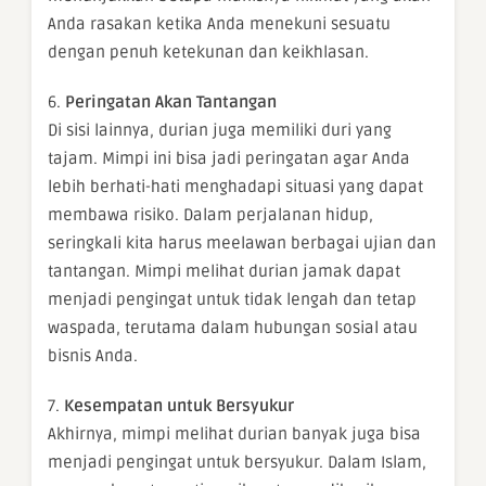
Anda rasakan ketika Anda menekuni sesuatu
dengan penuh ketekunan dan keikhlasan.
6.
Peringatan Akan Tantangan
Di sisi lainnya, durian juga memiliki duri yang
tajam. Mimpi ini bisa jadi peringatan agar Anda
lebih berhati-hati menghadapi situasi yang dapat
membawa risiko. Dalam perjalanan hidup,
seringkali kita harus meelawan berbagai ujian dan
tantangan. Mimpi melihat durian jamak dapat
menjadi pengingat untuk tidak lengah dan tetap
waspada, terutama dalam hubungan sosial atau
bisnis Anda.
7.
Kesempatan untuk Bersyukur
Akhirnya, mimpi melihat durian banyak juga bisa
menjadi pengingat untuk bersyukur. Dalam Islam,