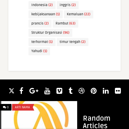
Indonesia
(2)
inggris
(2)
kebijaksanaan
(1)
Kemaluan
(22)
prancis
(2)
Rambut
(63)
Struktur Organisasi
(96)
terhormat
(1)
timur tengah
(2)
Yahudi
(1)
Bella Sungkawa
Arti Mimpi Memaka
Menurut Islam
0
ARTI NAMA
0
WAWASAN
Random
Articles