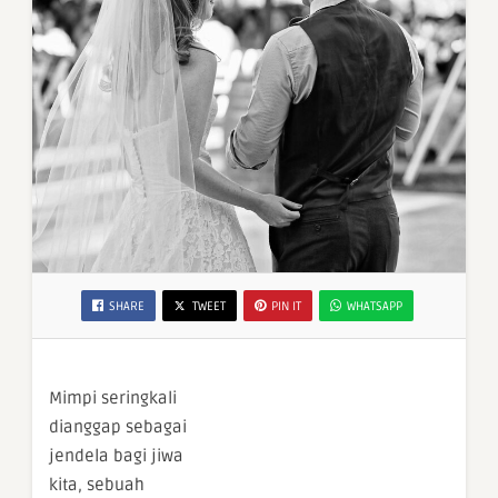
SHARE
TWEET
PIN IT
WHATSAPP
Mimpi seringkali
dianggap sebagai
jendela bagi jiwa
kita, sebuah