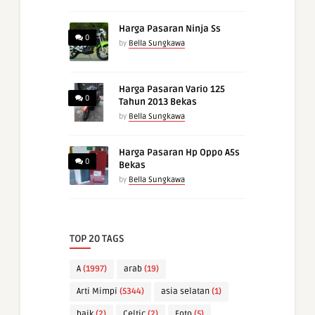
Harga Pasaran Ninja Ss
0
by
Bella Sungkawa
Harga Pasaran Vario 125
0
Tahun 2013 Bekas
by
Bella Sungkawa
Harga Pasaran Hp Oppo A5s
0
Bekas
by
Bella Sungkawa
TOP 20 TAGS
A
(1997)
arab
(19)
Arti Mimpi
(5344)
asia selatan
(1)
baik
(2)
Celtic
(2)
Foto
(5)