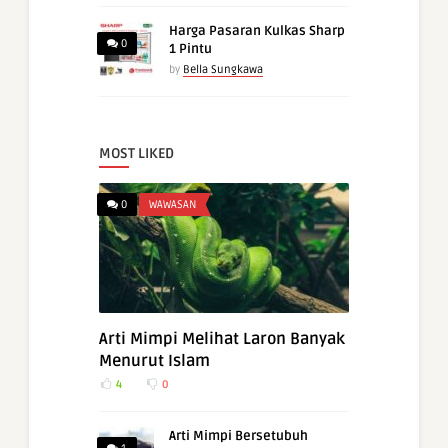
Harga Pasaran Kulkas Sharp
0
1 Pintu
by
Bella Sungkawa
MOST LIKED
0
WAWASAN
Arti Mimpi Melihat Laron Banyak
Menurut Islam
4
0
Arti Mimpi Bersetubuh