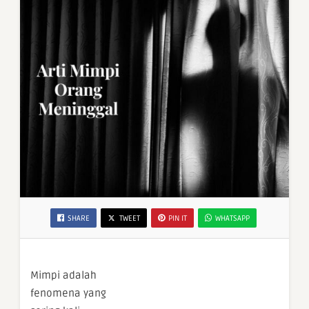
SHARE
TWEET
PIN IT
WHATSAPP
Mimpi adalah
fenomena yang