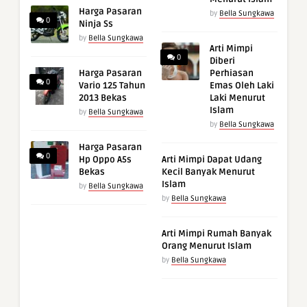
Harga Pasaran
by
Bella Sungkawa
0
Ninja Ss
by
Bella Sungkawa
Arti Mimpi
0
Diberi
Harga Pasaran
Perhiasan
0
Vario 125 Tahun
Emas Oleh Laki
2013 Bekas
Laki Menurut
Islam
by
Bella Sungkawa
by
Bella Sungkawa
Harga Pasaran
0
Hp Oppo A5s
Arti Mimpi Dapat Udang
Bekas
Kecil Banyak Menurut
Islam
by
Bella Sungkawa
by
Bella Sungkawa
Arti Mimpi Rumah Banyak
Orang Menurut Islam
by
Bella Sungkawa