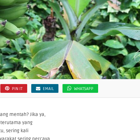
PIN IT
EMAIL
WHATSAPP
ang mentah? Jika ya,
 terutama yang
, sering kali
rakat sering percaya