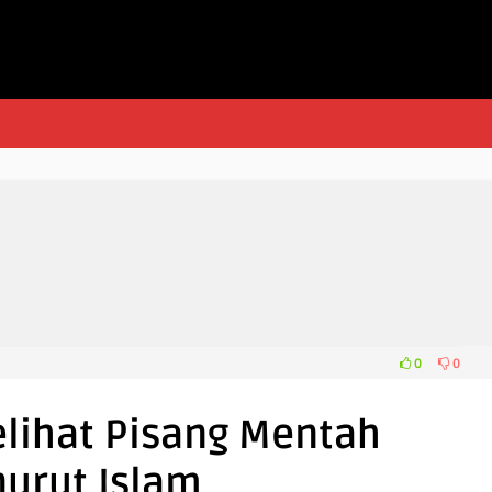
0
0
elihat Pisang Mentah
urut Islam