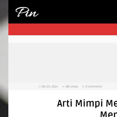
Okt 29, 2024
386
Views
0 Comments
Arti Mimpi M
Men