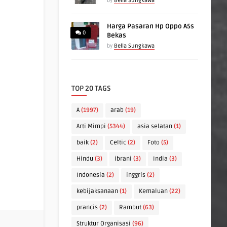
by
Bella Sungkawa
Harga Pasaran Hp Oppo A5s
0
Bekas
by
Bella Sungkawa
TOP 20 TAGS
A
(1997)
arab
(19)
Arti Mimpi
(5344)
asia selatan
(1)
baik
(2)
Celtic
(2)
Foto
(5)
Hindu
(3)
ibrani
(3)
India
(3)
Indonesia
(2)
inggris
(2)
kebijaksanaan
(1)
Kemaluan
(22)
prancis
(2)
Rambut
(63)
Struktur Organisasi
(96)