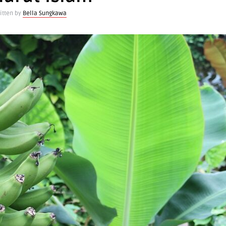
itten by
Bella Sungkawa