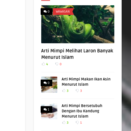
0
WAWASAN
Arti Mimpi Melihat Laron Banyak
Menurut Islam
4
0
Arti Mimpi Makan Ikan Asin
0
Menurut Islam
3
3
Arti Mimpi Bersetubuh
1
Dengan Ibu Kandung
Menurut Islam
3
1