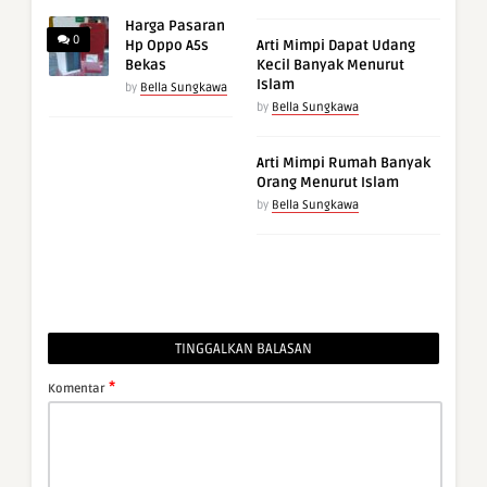
Harga Pasaran
0
Hp Oppo A5s
Arti Mimpi Dapat Udang
Bekas
Kecil Banyak Menurut
Islam
by
Bella Sungkawa
by
Bella Sungkawa
Arti Mimpi Rumah Banyak
Orang Menurut Islam
by
Bella Sungkawa
TINGGALKAN BALASAN
*
Komentar