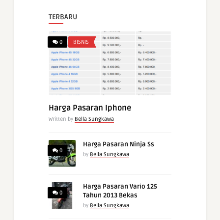
TERBARU
0
BISNIS
Harga Pasaran Iphone
Written by
Bella Sungkawa
Harga Pasaran Ninja Ss
0
by
Bella Sungkawa
Harga Pasaran Vario 125
0
Tahun 2013 Bekas
by
Bella Sungkawa