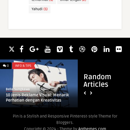
Yahudi
(1)
0
INFO & TIPS
0
WAWASAN
Random
Articles
Bella Sungkawa
Bella Sungkawa
10 Jenis Reklame Visual: Menarik
Arti Mimpi Mencuc
Perhatian dengan Kreativitas
Islam
Pin is a Stylish and Responsive Pinterest-style Theme for
Bloggers.
Copyright © 2024 - Theme by
Anthemes.com