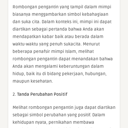
Rombongan pengantin yang tampil dalam mimpi
biasanya menggambarkan simbol kebahagiaan
dan suka cita. Dalam konteks ini, mimpi ini dapat
diartikan sebagai pertanda bahwa Anda akan
mendapatkan kabar baik atau berada dalam
waktu-waktu yang penuh sukacita. Menurut
beberapa penafsir mimpi Islam, melihat
rombongan pengantin dapat menandakan bahwa
Anda akan mengalami keberuntungan dalam
hidup, baik itu di bidang pekerjaan, hubungan,
maupun kesehatan.
2.
Tanda Perubahan Positif
Melihat rombongan pengantin juga dapat diartikan
sebagai simbol perubahan yang positif. Dalam
kehidupan nyata, pernikahan membawa