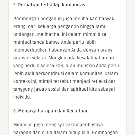
5.
Perhatian terhadap Komunitas
Rombongan pengantin juga melibatkan banyak
orang, dari keluarga pengantin hingga tamu
undangan. Melihat hal ini dalam mimpi bisa
menjadi tanda bahwa Anda perlu lebih
memperhatikan hubungan Anda dengan orang-
orang di sekitar. Mungkin ada kesalahpahaman
yang perlu diselesaikan, atau mungkin Anda perlu
lebih aktif berkontribusi dalam komunitas. Dalam
konteks ini, mimpi tersebut menjadi refleksi dari
tanggung jawab sosial dan spiritual kita sebagai
individu.
6.
Menjaga Harapan dan Kecintaan
Mimpi ini juga mengisyaratkan pentingnya
harapan dan cinta dalam hidup kita. Rombongan