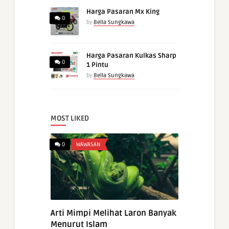
Harga Pasaran Mx King
0
by
Bella Sungkawa
Harga Pasaran Kulkas Sharp
0
1 Pintu
by
Bella Sungkawa
MOST LIKED
0
WAWASAN
Arti Mimpi Melihat Laron Banyak
Menurut Islam