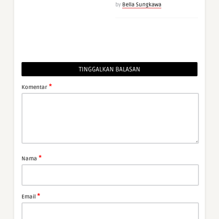
by
Bella Sungkawa
TINGGALKAN BALASAN
*
Komentar
*
Nama
*
Email