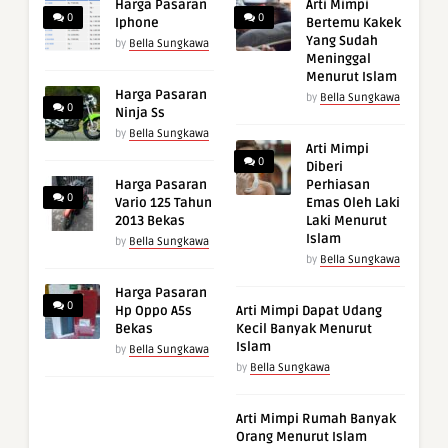
Harga Pasaran
Arti Mimpi
0
0
Iphone
Bertemu Kakek
Yang Sudah
by
Bella Sungkawa
Meninggal
Menurut Islam
Harga Pasaran
by
Bella Sungkawa
0
Ninja Ss
by
Bella Sungkawa
Arti Mimpi
0
Diberi
Harga Pasaran
Perhiasan
0
Vario 125 Tahun
Emas Oleh Laki
2013 Bekas
Laki Menurut
Islam
by
Bella Sungkawa
by
Bella Sungkawa
Harga Pasaran
0
Hp Oppo A5s
Arti Mimpi Dapat Udang
Bekas
Kecil Banyak Menurut
Islam
by
Bella Sungkawa
by
Bella Sungkawa
Arti Mimpi Rumah Banyak
Orang Menurut Islam