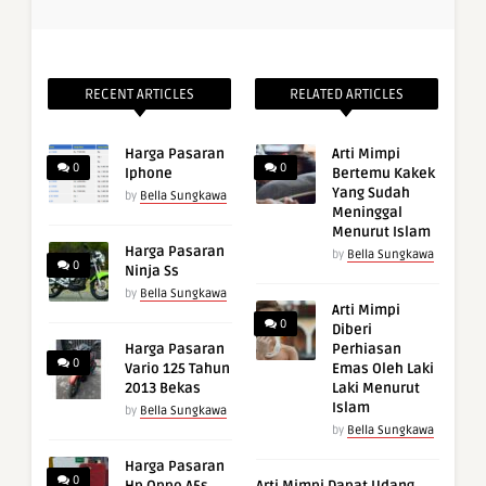
RECENT ARTICLES
RELATED ARTICLES
Harga Pasaran
Arti Mimpi
0
0
Iphone
Bertemu Kakek
Yang Sudah
by
Bella Sungkawa
Meninggal
Menurut Islam
Harga Pasaran
by
Bella Sungkawa
0
Ninja Ss
by
Bella Sungkawa
Arti Mimpi
0
Diberi
Harga Pasaran
Perhiasan
0
Vario 125 Tahun
Emas Oleh Laki
2013 Bekas
Laki Menurut
Islam
by
Bella Sungkawa
by
Bella Sungkawa
Harga Pasaran
0