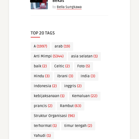
Bekas
by
Bella Sungkawa
TOP 20 TAGS
A
(1997)
arab
(19)
Arti Mimpi
(5344)
asia selatan
(1)
baik
(2)
Celtic
(2)
Foto
(5)
Hindu
(3)
ibrani
(3)
India
(3)
Indonesia
(2)
inggris
(2)
kebijaksanaan
(1)
Kemaluan
(22)
prancis
(2)
Rambut
(63)
Struktur Organisasi
(96)
terhormat
(1)
timur tengah
(2)
Yahudi
(1)