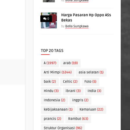
by
Bella Sungkawa
Harga Pasaran Hp Oppo A5s
0
Bekas
by
Bella Sungkawa
TOP 20 TAGS
A
(1997)
arab
(19)
Arti Mimpi
(5344)
asia selatan
(1)
baik
(2)
Celtic
(2)
Foto
(5)
Hindu
(3)
ibrani
(3)
India
(3)
Indonesia
(2)
inggris
(2)
kebijaksanaan
(1)
Kemaluan
(22)
prancis
(2)
Rambut
(63)
Struktur Organisasi
(96)