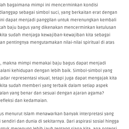
dalah bagaimana mimpi ini mencerminkan kondisi
 dianggap sebagai simbol suci, yang berkaitan erat dengan
 ini dapat menjadi panggilan untuk merenungkan kembali
akah baju bagus yang dikenakan mencerminkan ketulusan
kita sudah menjaga kewajiban-kewajiban kita sebagai
an pentingnya mengutamakan nilai-nilai spiritual di atas
uas, makna mimpi memakai baju bagus dapat menjadi
njalani kehidupan dengan lebih baik. Simbol-simbol yang
dar representasi visual, tetapi juga dapat mengajak kita
h kita sudah memberi yang terbaik dalam setiap aspek
jalan yang benar dan sesuai dengan ajaran agama?
refleksi dan kedamaian.
s menurut Islam menawarkan banyak interpretasi yang
diri dan dunia di sekitarnya. Dari aspirasi sosial hingga
untuk merenung lebih jauh tentang siapa kita, apa potensi