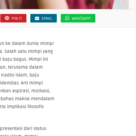
PIN IT
EMAIL
WHATSAPP
rjun ke dalam dunia mimpi
. Salah satu mimpi yang
baju bagus. Mimpi ini
ran, terutama dalam
radisi Islam, baju
dentitas. Arti mimpi
an aspirasi, motivasi,
 membahas makna mendalam
ta implikasi filosofis
resentasi dari status