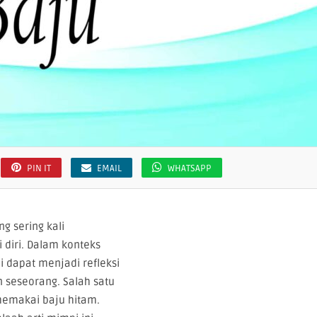
PIN IT
EMAIL
WHATSAPP
g sering kali
diri. Dalam konteks
dapat menjadi refleksi
n seseorang. Salah satu
memakai baju hitam.