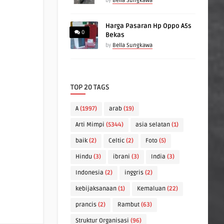
by
Bella Sungkawa
Harga Pasaran Hp Oppo A5s
0
Bekas
by
Bella Sungkawa
TOP 20 TAGS
A
(1997)
arab
(19)
Arti Mimpi
(5344)
asia selatan
(1)
baik
(2)
Celtic
(2)
Foto
(5)
Hindu
(3)
ibrani
(3)
India
(3)
Indonesia
(2)
inggris
(2)
kebijaksanaan
(1)
Kemaluan
(22)
prancis
(2)
Rambut
(63)
Struktur Organisasi
(96)