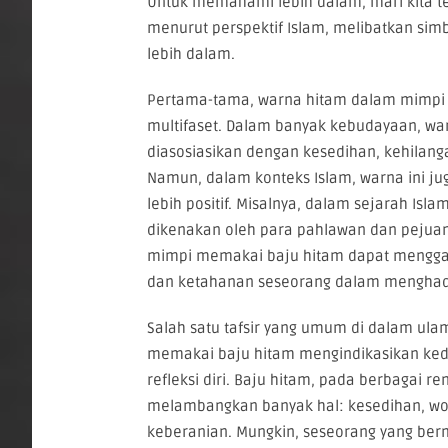
Untuk memahami lebih dalam, mari kita tel
menurut perspektif Islam, melibatkan simb
lebih dalam.
Pertama-tama, warna hitam dalam mimpi
multifaset. Dalam banyak kebudayaan, wa
diasosiasikan dengan kesedihan, kehilang
Namun, dalam konteks Islam, warna ini ju
lebih positif. Misalnya, dalam sejarah Isla
dikenakan oleh para pahlawan dan pejuan
mimpi memakai baju hitam dapat mengg
dan ketahanan seseorang dalam menghada
Salah satu tafsir yang umum di dalam ul
memakai baju hitam mengindikasikan ke
refleksi diri. Baju hitam, pada berbagai re
melambangkan banyak hal: kesedihan, woe
keberanian. Mungkin, seseorang yang be