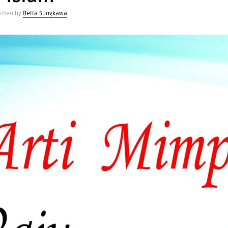
itten by
Bella Sungkawa