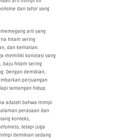
aah arti mimpi ini
olisme dan tafsir yang
 memegang arti yang
rna hitam sering
an, dan kematian.
ga memiliki konotasi yang
m, baju hitam sering
g. Dengan demikian,
ambarkan perjuangan
pi tantangan hidup.
ama adalah bahwa mimpi
dalaman perasaan dan
ntang konteks,
fulness, tetapi juga
rmimpi demikian sedang