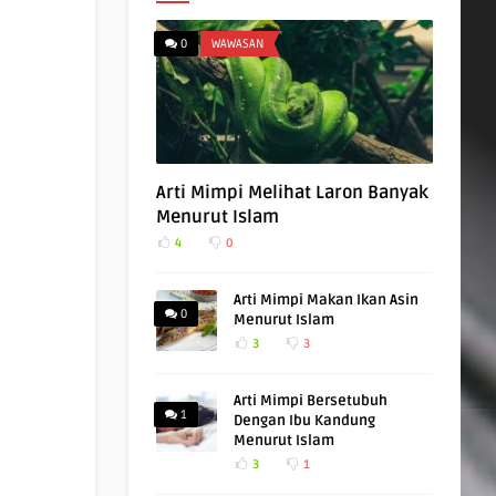
0
WAWASAN
Arti Mimpi Melihat Laron Banyak
Menurut Islam
4
0
Arti Mimpi Makan Ikan Asin
0
Menurut Islam
3
3
Arti Mimpi Bersetubuh
1
Dengan Ibu Kandung
Menurut Islam
3
1