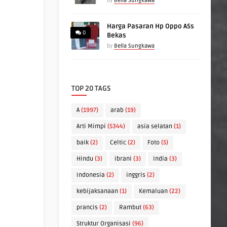
by
Bella Sungkawa
Harga Pasaran Hp Oppo A5s
0
Bekas
by
Bella Sungkawa
TOP 20 TAGS
A
(1997)
arab
(19)
Arti Mimpi
(5344)
asia selatan
(1)
baik
(2)
Celtic
(2)
Foto
(5)
Hindu
(3)
ibrani
(3)
India
(3)
Indonesia
(2)
inggris
(2)
kebijaksanaan
(1)
Kemaluan
(22)
prancis
(2)
Rambut
(63)
Struktur Organisasi
(96)