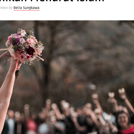
itten by
Bella Sungkawa