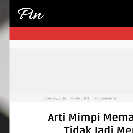
Sep 21, 2024
554
Views
0 Comments
Arti Mimpi Mema
Tidak Jadi M