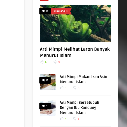
0
WAWASAN
Arti Mimpi Melihat Laron Banyak
Menurut Islam
4
0
Arti Mimpi Makan Ikan Asin
0
Menurut Islam
3
3
Arti Mimpi Bersetubuh
1
Dengan Ibu Kandung
Menurut Islam
3
1