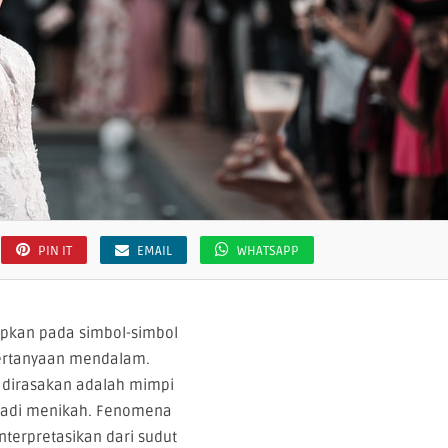
PIN IT
EMAIL
WHATSAPP
dapkan pada simbol-simbol
ertanyaan mendalam.
 dirasakan adalah mimpi
 jadi menikah. Fenomena
interpretasikan dari sudut