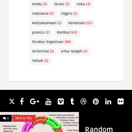
Hindu
(3)
ibrani
(3)
India
(3)
Indonesia
(2)
inggris
(2)
kebijaksanaan
(1)
Kemaluan
(22)
prancis
(2)
Rambut
(63)
Struktur Organisasi
(96)
terhormat
(1)
timur tengah
(2)
Yahudi
(1)
0
INFO & TIPS
0
WAWASAN
Random