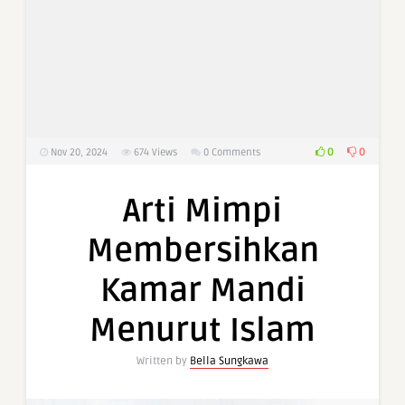
0
0
Nov 20, 2024
674
Views
0 Comments
Arti Mimpi
Membersihkan
Kamar Mandi
Menurut Islam
Written by
Bella Sungkawa