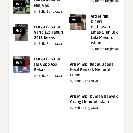
Harga Pasaran
by
Bella Sungkawa
0
Ninja Ss
by
Bella Sungkawa
Arti Mimpi
0
Diberi
Harga Pasaran
Perhiasan
0
Vario 125 Tahun
Emas Oleh Laki
2013 Bekas
Laki Menurut
Islam
by
Bella Sungkawa
by
Bella Sungkawa
Harga Pasaran
0
Hp Oppo A5s
Arti Mimpi Dapat Udang
Bekas
Kecil Banyak Menurut
Islam
by
Bella Sungkawa
by
Bella Sungkawa
Arti Mimpi Rumah Banyak
Orang Menurut Islam
by
Bella Sungkawa