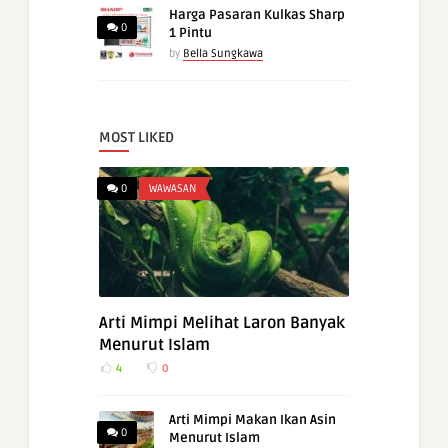
Harga Pasaran Kulkas Sharp
0
1 Pintu
by
Bella Sungkawa
MOST LIKED
0
WAWASAN
Arti Mimpi Melihat Laron Banyak
Menurut Islam
4
0
Arti Mimpi Makan Ikan Asin
0
Menurut Islam