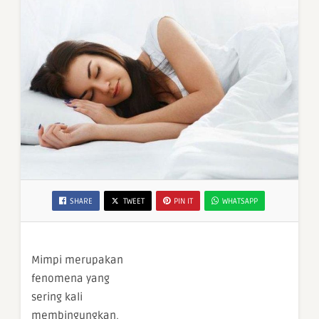
SHARE
TWEET
PIN IT
WHATSAPP
Mimpi merupakan
fenomena yang
sering kali
membingungkan,