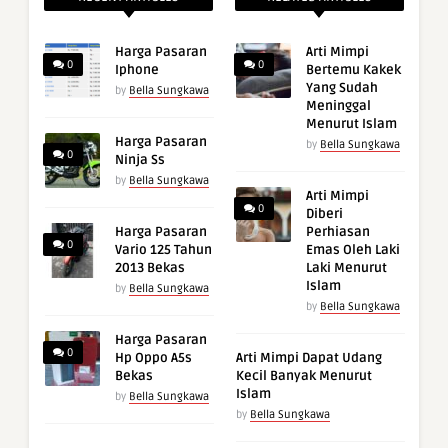
Harga Pasaran
Arti Mimpi
0
0
Iphone
Bertemu Kakek
Yang Sudah
by
Bella Sungkawa
Meninggal
Menurut Islam
Harga Pasaran
by
Bella Sungkawa
0
Ninja Ss
by
Bella Sungkawa
Arti Mimpi
0
Diberi
Harga Pasaran
Perhiasan
0
Vario 125 Tahun
Emas Oleh Laki
2013 Bekas
Laki Menurut
Islam
by
Bella Sungkawa
by
Bella Sungkawa
Harga Pasaran
0
Hp Oppo A5s
Arti Mimpi Dapat Udang
Bekas
Kecil Banyak Menurut
Islam
by
Bella Sungkawa
by
Bella Sungkawa