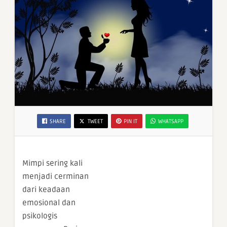
SHARE
TWEET
PIN IT
WHATSAPP
Mimpi sering kali
menjadi cerminan
dari keadaan
emosional dan
psikologis