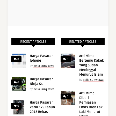
RECENT ARTICLES
RELATED ARTICLES
Harga Pasaran
Arti Mimpi
0
0
Iphone
Bertemu Kakek
Yang Sudah
by
Bella Sungkawa
Meninggal
Menurut Islam
Harga Pasaran
by
Bella Sungkawa
0
Ninja Ss
by
Bella Sungkawa
Arti Mimpi
0
Diberi
Harga Pasaran
Perhiasan
0
Vario 125 Tahun
Emas Oleh Laki
2013 Bekas
Laki Menurut