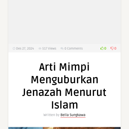
0
0
Des 27, 2024
517
Views
0 Comments
Arti Mimpi
Menguburkan
Jenazah Menurut
Islam
Written by
Bella Sungkawa