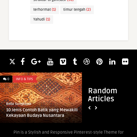
terhormat
(1)
timur tengah
(2)
Yahudi
(1)
0
INFO & TIPS
0
ARTI NAMA
Random
Articles
Bella Sungkawa
Bella Sungkawa
10 Jenis Contoh Batik yang Mewakili
Arti Nama Adalvino
Kekayaan Budaya Nusantara
Pin is a Stylish and Responsive Pinterest-style Theme for