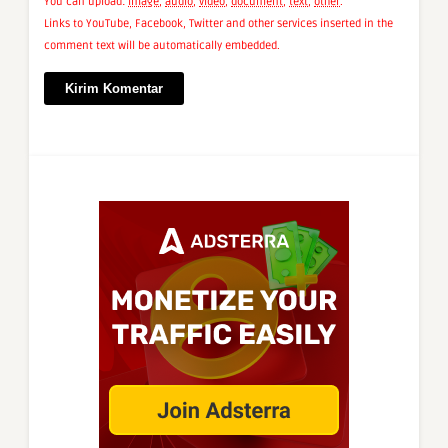
You can upload:
image
,
audio
,
video
,
document
,
text
,
other
.
Links to YouTube, Facebook, Twitter and other services inserted in the
comment text will be automatically embedded.