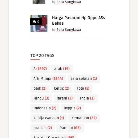
by
Bella Sungkawa
Harga Pasaran Hp Oppo A5s
0
Bekas
by
Bella Sungkawa
TOP 20 TAGS
A
(1997)
arab
(19)
Arti Mimpi
(5344)
asia selatan
(1)
baik
(2)
Celtic
(2)
Foto
(5)
Hindu
(3)
ibrani
(3)
India
(3)
Indonesia
(2)
inggris
(2)
kebijaksanaan
(1)
Kemaluan
(22)
prancis
(2)
Rambut
(63)
Struktur Organisasi
(96)