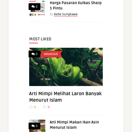
Harga Pasaran Kulkas Sharp
0
1 Pintu
by
Bella Sungkawa
MOST LIKED
0
WAWASAN
Arti Mimpi Melihat Laron Banyak
Menurut Islam
4
0
Arti Mimpi Makan Ikan Asin
0
Menurut Islam