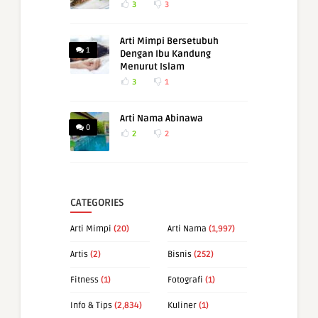
3
3
Arti Mimpi Bersetubuh
1
Dengan Ibu Kandung
Menurut Islam
3
1
Arti Nama Abinawa
0
2
2
CATEGORIES
Arti Mimpi
(20)
Arti Nama
(1,997)
Artis
(2)
Bisnis
(252)
Fitness
(1)
Fotografi
(1)
Info & Tips
(2,834)
Kuliner
(1)