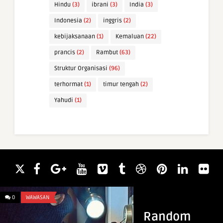
Hindu
(3)
ibrani
(3)
India
(3)
Indonesia
(2)
inggris
(2)
kebijaksanaan
(1)
Kemaluan
(22)
prancis
(2)
Rambut
(63)
Struktur Organisasi
(96)
terhormat
(1)
timur tengah
(2)
Yahudi
(1)
0
WAWASAN
0
ARTI NAMA
Random