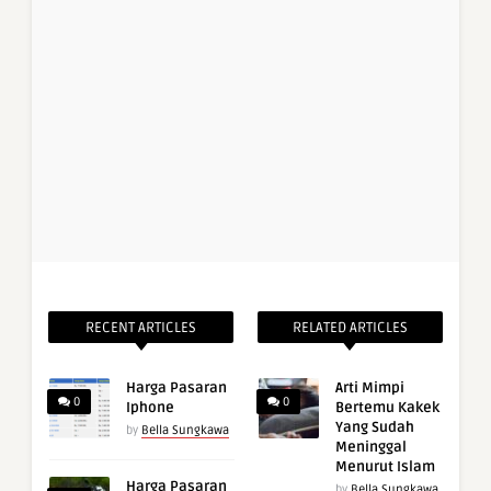
RECENT ARTICLES
RELATED ARTICLES
Harga Pasaran
Arti Mimpi
0
0
Iphone
Bertemu Kakek
Yang Sudah
by
Bella Sungkawa
Meninggal
Menurut Islam
Harga Pasaran
by
Bella Sungkawa