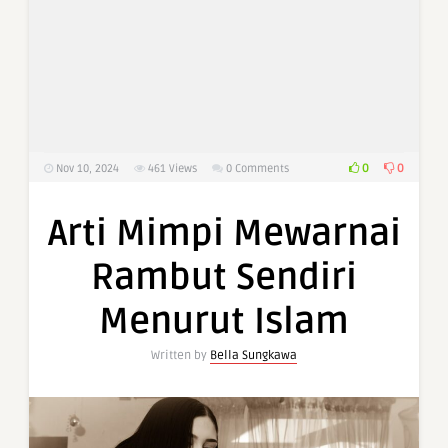
0
0
Nov 10, 2024
461
Views
0 Comments
Arti Mimpi Mewarnai
Rambut Sendiri
Menurut Islam
Written by
Bella Sungkawa