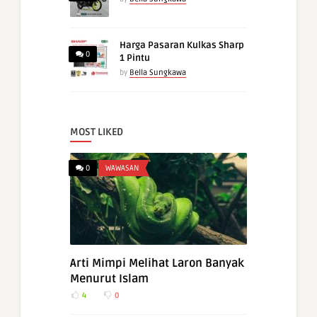
Harga Pasaran Kulkas Sharp
0
1 Pintu
by
Bella Sungkawa
MOST LIKED
0
WAWASAN
Arti Mimpi Melihat Laron Banyak
Menurut Islam
4
0