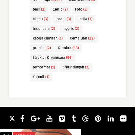
baik
(2)
Celtic
(2)
Foto
(5)
Hindu
(3)
ibrani
(3)
India
(3)
Indonesia
(2)
inggris
(2)
kebijaksanaan
(1)
Kemaluan
(22)
prancis
(2)
Rambut
(63)
Struktur Organisasi
(96)
terhormat
(1)
timur tengah
(2)
Yahudi
(1)