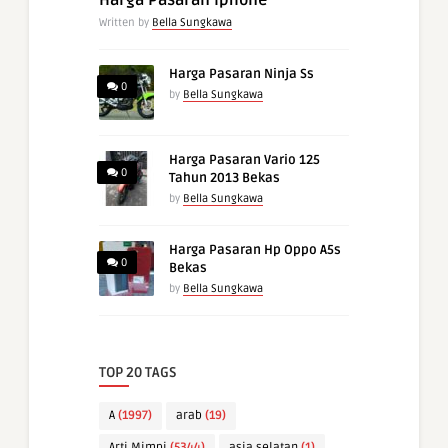
Harga Pasaran Iphone
Written by
Bella Sungkawa
Harga Pasaran Ninja Ss
0
by
Bella Sungkawa
Harga Pasaran Vario 125
0
Tahun 2013 Bekas
by
Bella Sungkawa
Harga Pasaran Hp Oppo A5s
0
Bekas
by
Bella Sungkawa
TOP 20 TAGS
A
(1997)
arab
(19)
Arti Mimpi
(5344)
asia selatan
(1)