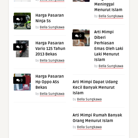
Meninggal
Menurut Islam
Harga Pasaran
by
Bella Sungkawa
0
Ninja Ss
by
Bella Sungkawa
Arti Mimpi
0
Diberi
Harga Pasaran
Perhiasan
0
Vario 125 Tahun
Emas Oleh Laki
2013 Bekas
Laki Menurut
Islam
by
Bella Sungkawa
by
Bella Sungkawa
Harga Pasaran
0
Hp Oppo A5s
Arti Mimpi Dapat Udang
Bekas
Kecil Banyak Menurut
Islam
by
Bella Sungkawa
by
Bella Sungkawa
Arti Mimpi Rumah Banyak
Orang Menurut Islam
by
Bella Sungkawa