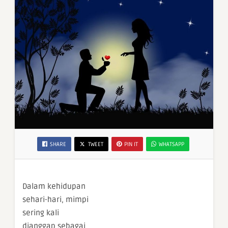
SHARE
TWEET
PIN IT
WHATSAPP
Dalam kehidupan
sehari-hari, mimpi
sering kali
dianggap sebagai