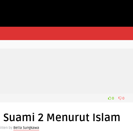
0
0
a Suami 2 Menurut Islam
itten by
Bella Sungkawa