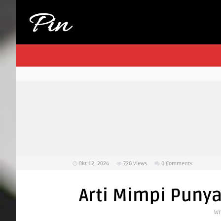
Okt 12, 2024
720
Views
0 Comments
Arti Mimpi Puny
Wr