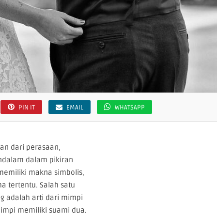
PIN IT
EMAIL
WHATSAPP
nan dari perasaan,
ndalam dalam pikiran
memiliki makna simbolis,
 tertentu. Salah satu
 adalah arti dari mimpi
impi memiliki suami dua.