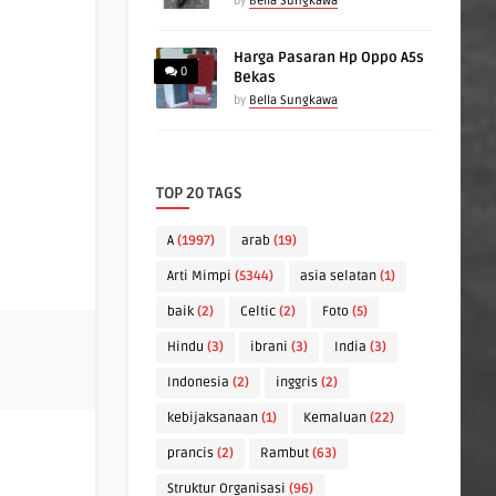
by
Bella Sungkawa
Harga Pasaran Hp Oppo A5s
0
Bekas
by
Bella Sungkawa
TOP 20 TAGS
A
(1997)
arab
(19)
Arti Mimpi
(5344)
asia selatan
(1)
baik
(2)
Celtic
(2)
Foto
(5)
Hindu
(3)
ibrani
(3)
India
(3)
Indonesia
(2)
inggris
(2)
kebijaksanaan
(1)
Kemaluan
(22)
prancis
(2)
Rambut
(63)
Struktur Organisasi
(96)