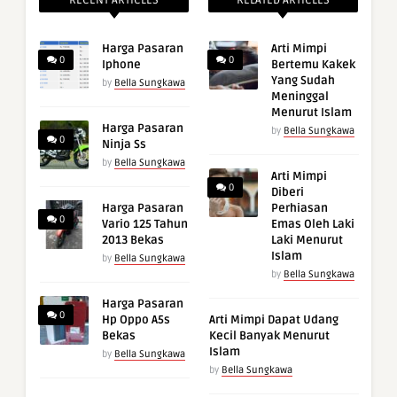
RECENT ARTICLES
RELATED ARTICLES
Harga Pasaran
Arti Mimpi
0
0
Iphone
Bertemu Kakek
Yang Sudah
by
Bella Sungkawa
Meninggal
Menurut Islam
Harga Pasaran
by
Bella Sungkawa
0
Ninja Ss
by
Bella Sungkawa
Arti Mimpi
0
Diberi
Harga Pasaran
Perhiasan
0
Vario 125 Tahun
Emas Oleh Laki
2013 Bekas
Laki Menurut
Islam
by
Bella Sungkawa
by
Bella Sungkawa
Harga Pasaran
0
Hp Oppo A5s
Arti Mimpi Dapat Udang
Bekas
Kecil Banyak Menurut
Islam
by
Bella Sungkawa
by
Bella Sungkawa