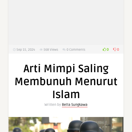
0
0
Sep 15, 2024
568
Views
0 Comments
Arti Mimpi Saling
Membunuh Menurut
Islam
Written by
Bella Sungkawa