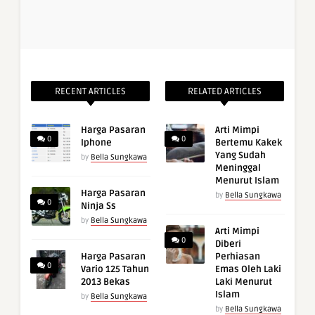
RECENT ARTICLES
RELATED ARTICLES
Harga Pasaran
Arti Mimpi
0
0
Iphone
Bertemu Kakek
Yang Sudah
by
Bella Sungkawa
Meninggal
Menurut Islam
Harga Pasaran
by
Bella Sungkawa
0
Ninja Ss
by
Bella Sungkawa
Arti Mimpi
0
Diberi
Harga Pasaran
Perhiasan
0
Vario 125 Tahun
Emas Oleh Laki
2013 Bekas
Laki Menurut
Islam
by
Bella Sungkawa
by
Bella Sungkawa