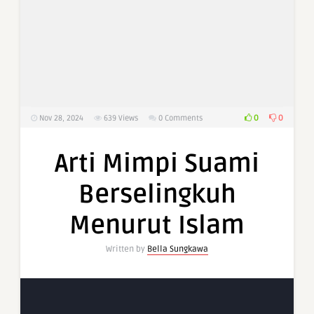
0
0
Nov 28, 2024
639
Views
0 Comments
Arti Mimpi Suami
Berselingkuh
Menurut Islam
Written by
Bella Sungkawa