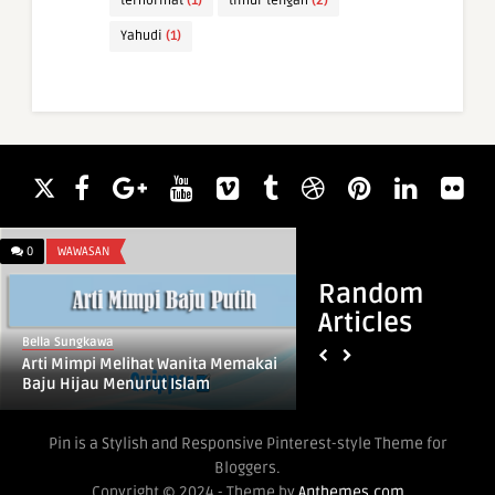
terhormat
(1)
timur tengah
(2)
Yahudi
(1)
0
WAWASAN
0
OTOMOTIF
Random
Articles
Bella Sungkawa
Bella Sungkawa
Harga Mobil Mini EV
Arti Mimpi Melihat Wanita Memakai
Indonesia: Mobil Lis
Baju Hijau Menurut Islam
Pin is a Stylish and Responsive Pinterest-style Theme for
Bloggers.
Copyright © 2024 - Theme by
Anthemes.com