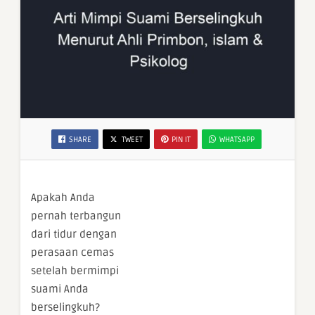
SHARE
TWEET
PIN IT
WHATSAPP
Apakah Anda
pernah terbangun
dari tidur dengan
perasaan cemas
setelah bermimpi
suami Anda
berselingkuh?