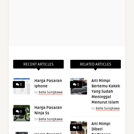
RECENT ARTICLES
RELATED ARTICLES
Harga Pasaran
Arti Mimpi
0
0
Iphone
Bertemu Kakek
Yang Sudah
by
Bella Sungkawa
Meninggal
Menurut Islam
Harga Pasaran
by
Bella Sungkawa
0
Ninja Ss
by
Bella Sungkawa
Arti Mimpi
0
Diberi