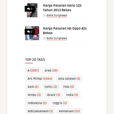
Harga Pasaran Vario 125
0
Tahun 2013 Bekas
by
Bella Sungkawa
Harga Pasaran Hp Oppo A5s
0
Bekas
by
Bella Sungkawa
TOP 20 TAGS
A
(1997)
arab
(19)
Arti Mimpi
(5344)
asia selatan
(1)
baik
(2)
Celtic
(2)
Foto
(5)
Hindu
(3)
ibrani
(3)
India
(3)
Indonesia
(2)
inggris
(2)
kebijaksanaan
(1)
Kemaluan
(22)