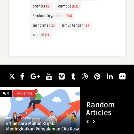
prancis
(2)
Rambut
(63)
Struktur Organisasi
(96)
terhormat
(1)
timur tengah
(2)
Yahudi
(1)
0
INFO & TIPS
0
INFO & TIPS
Random
Articles
Bella Sungkawa
Bella Sungkawa
4 Tipe Cara Makan Kripik:
10 Macam Model Wa
Meningkatkan Pengalaman Cita Rasa
Boleh Dijadikan Istr