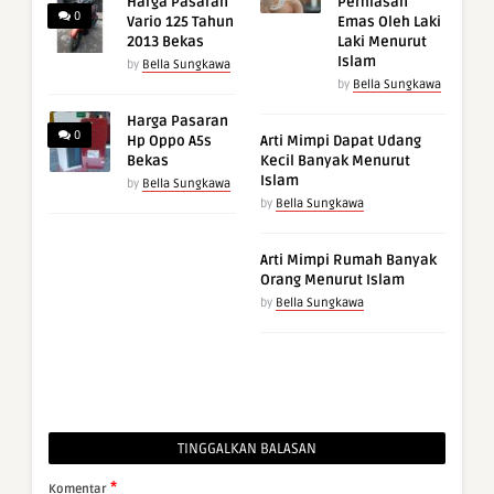
Harga Pasaran
Perhiasan
0
Vario 125 Tahun
Emas Oleh Laki
2013 Bekas
Laki Menurut
Islam
by
Bella Sungkawa
by
Bella Sungkawa
Harga Pasaran
0
Hp Oppo A5s
Arti Mimpi Dapat Udang
Bekas
Kecil Banyak Menurut
Islam
by
Bella Sungkawa
by
Bella Sungkawa
Arti Mimpi Rumah Banyak
Orang Menurut Islam
by
Bella Sungkawa
TINGGALKAN BALASAN
*
Komentar