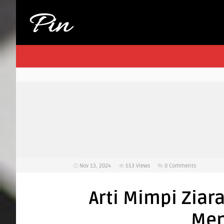
Nov 13, 2024
553
Views
0 Comments
Arti Mimpi Zia
Men