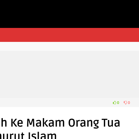
0
0
rah Ke Makam Orang Tua
urut Islam