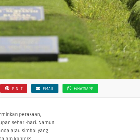
PIN IT
EMAIL
WHATSAPP
rminkan perasaan,
upan sehari-hari. Namun,
anda atau simbol yang
 dalam konteks