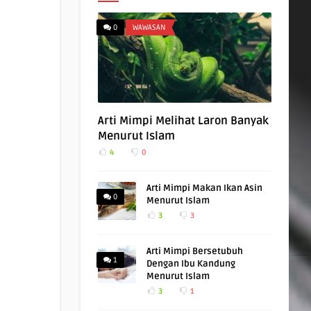
0
WAWASAN
Arti Mimpi Melihat Laron Banyak
Menurut Islam
4
0
Arti Mimpi Makan Ikan Asin
0
Menurut Islam
3
3
Arti Mimpi Bersetubuh
1
Dengan Ibu Kandung
Menurut Islam
3
1