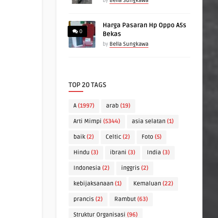
by
Bella Sungkawa
Harga Pasaran Hp Oppo A5s
0
Bekas
by
Bella Sungkawa
TOP 20 TAGS
A
(1997)
arab
(19)
Arti Mimpi
(5344)
asia selatan
(1)
baik
(2)
Celtic
(2)
Foto
(5)
Hindu
(3)
ibrani
(3)
India
(3)
Indonesia
(2)
inggris
(2)
kebijaksanaan
(1)
Kemaluan
(22)
prancis
(2)
Rambut
(63)
Struktur Organisasi
(96)