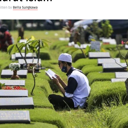
itten by
Bella Sungkawa