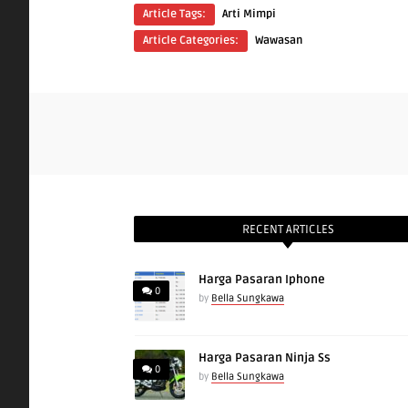
Article Tags:
Arti Mimpi
Article Categories:
Wawasan
RECENT ARTICLES
Harga Pasaran Iphone
0
by
Bella Sungkawa
Harga Pasaran Ninja Ss
0
by
Bella Sungkawa