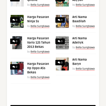
by
Bella Sungkawa
by
Bella Sungkawa
Harga Pasaran
Arti Nama
0
0
Ninja Ss
Baadilah
by
Bella Sungkawa
by
Bella Sungkawa
Harga Pasaran
Arti Nama
0
0
Vario 125 Tahun
Adelryk
2013 Bekas
by
Bella Sungkawa
by
Bella Sungkawa
Arti Nama
0
Harga Pasaran
Baryn
0
Hp Oppo A5s
by
Bella Sungkawa
Bekas
by
Bella Sungkawa