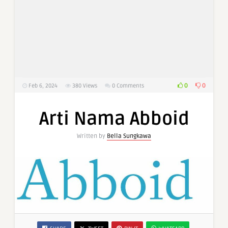
0
0
Feb 6, 2024
380
Views
0 Comments
Arti Nama Abboid
Written by
Bella Sungkawa