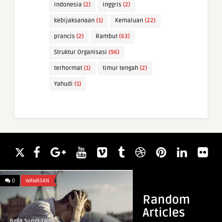
Indonesia
(2)
inggris
(2)
kebijaksanaan
(1)
Kemaluan
(22)
prancis
(2)
Rambut
(63)
Struktur Organisasi
(96)
terhormat
(1)
timur tengah
(2)
Yahudi
(1)
0
WAWASAN
0
WAWASAN
Random
Articles
Bella Sungkawa
Bella Sungkawa