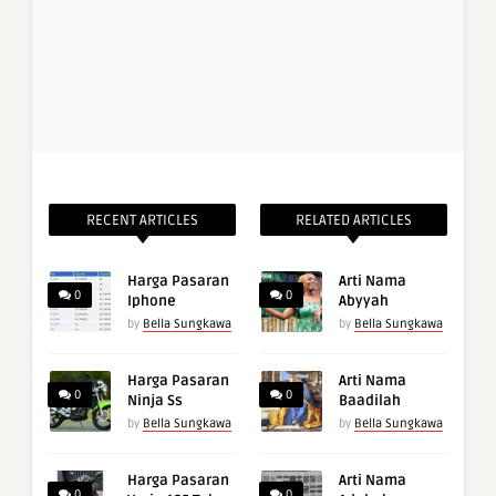
RECENT ARTICLES
RELATED ARTICLES
Harga Pasaran
Arti Nama
0
0
Iphone
Abyyah
by
Bella Sungkawa
by
Bella Sungkawa
Harga Pasaran
Arti Nama
0
0
Ninja Ss
Baadilah
by
Bella Sungkawa
by
Bella Sungkawa
Harga Pasaran
Arti Nama
0
0