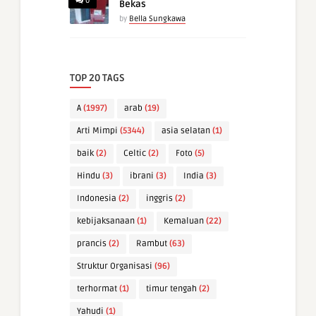
0
Bekas
by
Bella Sungkawa
TOP 20 TAGS
A
(1997)
arab
(19)
Arti Mimpi
(5344)
asia selatan
(1)
baik
(2)
Celtic
(2)
Foto
(5)
Hindu
(3)
ibrani
(3)
India
(3)
Indonesia
(2)
inggris
(2)
kebijaksanaan
(1)
Kemaluan
(22)
prancis
(2)
Rambut
(63)
Struktur Organisasi
(96)
terhormat
(1)
timur tengah
(2)
Yahudi
(1)