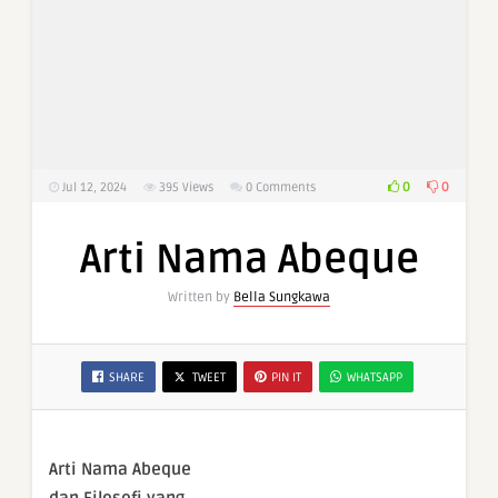
0
0
Jul 12, 2024
395
Views
0 Comments
Arti Nama Abeque
Written by
Bella Sungkawa
SHARE
TWEET
PIN IT
WHATSAPP
Arti Nama Abeque