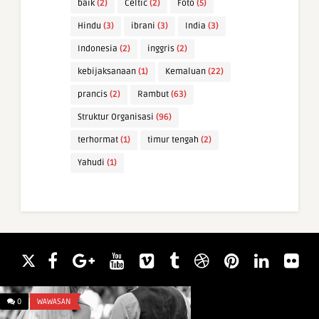
baik
(2)
Celtic
(2)
Foto
(5)
Hindu
(3)
ibrani
(3)
India
(3)
Indonesia
(2)
inggris
(2)
kebijaksanaan
(1)
Kemaluan
(22)
prancis
(2)
Rambut
(63)
Struktur Organisasi
(96)
terhormat
(1)
timur tengah
(2)
Yahudi
(1)
0
WAWASAN
0
WAWASAN