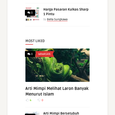
Harga Pasaran Kulkas Sharp
0
1 Pintu
by
Bella Sungkawa
MOST LIKED
0
WAWASAN
Arti Mimpi Melihat Laron Banyak
Menurut Islam
4
0
Arti Mimpi Bersetubuh