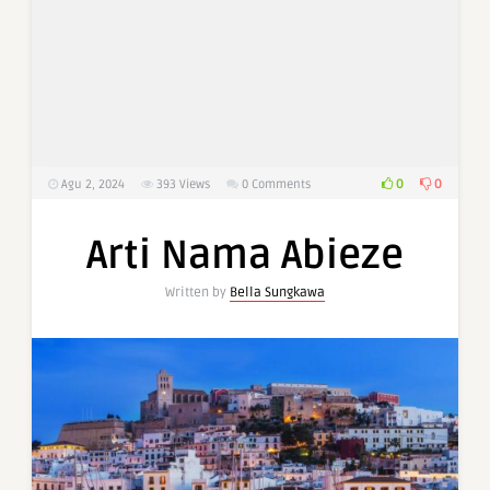
0
0
Agu 2, 2024
393
Views
0 Comments
Arti Nama Abieze
Written by
Bella Sungkawa