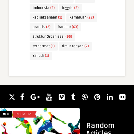
Indonesia
(2)
inggris
(2)
kebijaksanaan
(1)
Kemaluan
(22)
prancis
(2)
Rambut
(63)
Struktur Organisasi
(96)
terhormat
(1)
timur tengah
(2)
Yahudi
(1)
0
INFO & TIPS
0
WAWASAN
Random
Articles