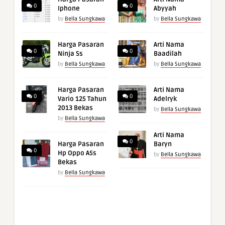
0
0
Iphone
Abyyah
by
Bella Sungkawa
by
Bella Sungkawa
Harga Pasaran
Arti Nama
0
0
Ninja Ss
Baadilah
by
Bella Sungkawa
by
Bella Sungkawa
Harga Pasaran
Arti Nama
0
0
Vario 125 Tahun
Adelryk
2013 Bekas
by
Bella Sungkawa
by
Bella Sungkawa
Arti Nama
0
Harga Pasaran
Baryn
0
Hp Oppo A5s
by
Bella Sungkawa
Bekas
by
Bella Sungkawa