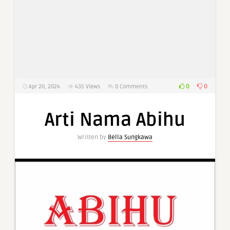
0
0
Apr 20, 2024
435
Views
0 Comments
Arti Nama Abihu
Written by
Bella Sungkawa