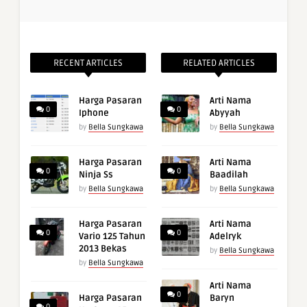
RECENT ARTICLES
RELATED ARTICLES
Harga Pasaran
Arti Nama
0
0
Iphone
Abyyah
by
Bella Sungkawa
by
Bella Sungkawa
Harga Pasaran
Arti Nama
0
0
Ninja Ss
Baadilah
by
Bella Sungkawa
by
Bella Sungkawa
Harga Pasaran
Arti Nama
0
0
Vario 125 Tahun
Adelryk
2013 Bekas
by
Bella Sungkawa
by
Bella Sungkawa
Arti Nama
0
Harga Pasaran
Baryn
0