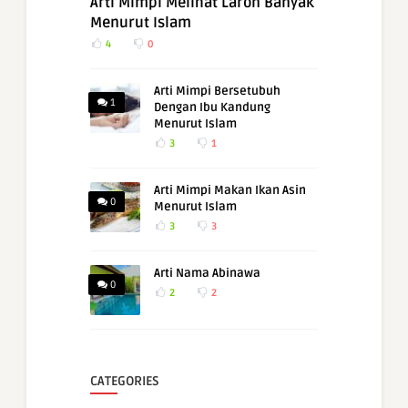
Arti Mimpi Melihat Laron Banyak
Menurut Islam
4
0
Arti Mimpi Bersetubuh
1
Dengan Ibu Kandung
Menurut Islam
3
1
Arti Mimpi Makan Ikan Asin
0
Menurut Islam
3
3
Arti Nama Abinawa
0
2
2
CATEGORIES