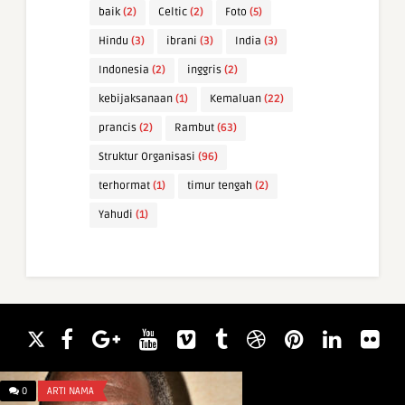
baik
(2)
Celtic
(2)
Foto
(5)
Hindu
(3)
ibrani
(3)
India
(3)
Indonesia
(2)
inggris
(2)
kebijaksanaan
(1)
Kemaluan
(22)
prancis
(2)
Rambut
(63)
Struktur Organisasi
(96)
terhormat
(1)
timur tengah
(2)
Yahudi
(1)
0
ARTI NAMA
0
WAWASAN