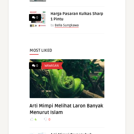
Harga Pasaran Kulkas Sharp
0
1 Pintu
by
Bella Sungkawa
MOST LIKED
0
WAWASAN
Arti Mimpi Melihat Laron Banyak
Menurut Islam
4
0